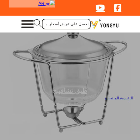
AR
احصل على عرض أسعار →
طبق تشافينج
الرئيسية
/
المنتجات
/
موقد تسخين زجاجي زجاجي سعة 4.0 لتر لموقد تسخين الكحول للمطاعم