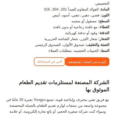
التخصيص:
المادة:
الفولاذ المقاوم للصدأ 201، 304، 316
اللون:
فضي، ذهبي، ذهبي، أسود، أبيض
السطح:
مصقول أو متجمد
الغطاء:
مع نافذة زجاجية أو بدون نافذة
التدفئة:
وقود أو تدفئة كهربائية
الشعار:
شعار الليزر، شعار الشاشة الحريرية
التعبئة والتغليف:
صندوق الألوان، الصندوق الرئيسي
النمط:
الحبيبات الخشبية، متطلبات العملاء
المزيد من الحلول المخصصة
أخبر عن احتياجاتك
الشركة المصنعة لمستلزمات تقديم الطعام
الموثوق بها
مع فريق تقني محترف وإنتاجية قوية، تتمتع Yongyu بخبرة 25 عامًا في
مجموعة واسعة من منتجات لوازم تقديم الطعام بالجملة المخصصة.
وسواء كنت شركة صغيرة الحجم، أو بائع تجارة إلكترونية، أو علامة