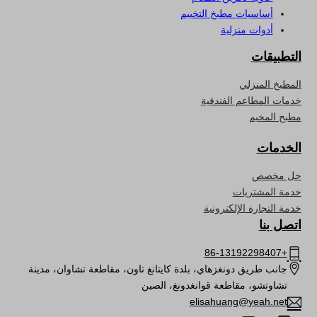
أساسيات مطبخ التخييم
أدوات منزلية
التطبيقات
المطبخ المنزلي
خدمات المطاعم الفندقية
مطبخ المخيم
الخدمات
حل مخصص
خدمة المشتريات
خدمة التجارة الإلكترونية
اتصل بنا
+86-13192298407
جانب طريق دونغزهاي، بلدة كايتانغ تاون، مقاطعة تشاوان، مدينة
تشاوتشو، مقاطعة قوانغدونغ، الصين
elisahuang@yeah.net