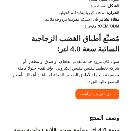
الشكل:
مستديرة
الحرارة:
تدفئة كهربائية/تدفئة كحولية
مقلاة تشافر بان:
شبكة مفردة/مزدوجة/ثلاثية
OEM/ODM:
متوفرة
مُصنِّع أطباق الغضب الزجاجية
السائبة سعة 4.0 لتر:
سواء كان مزود خدمة تقديم الطعام، أو فندق أو مطعم، أو
شركة تخطيط تنفيس تنفيس إلكتروني، فإننا نقدم حلولاً كاملة
مخصصة بالجملة لأطباق الطعام بالجملة لمساعدة أعمالك بأسعار
المصنع عالية الجودة!
احصل على عرض أسعار
وصف المنتج
سعة 4.0 لتر معلمة صحن قلاية زجاجية سعة