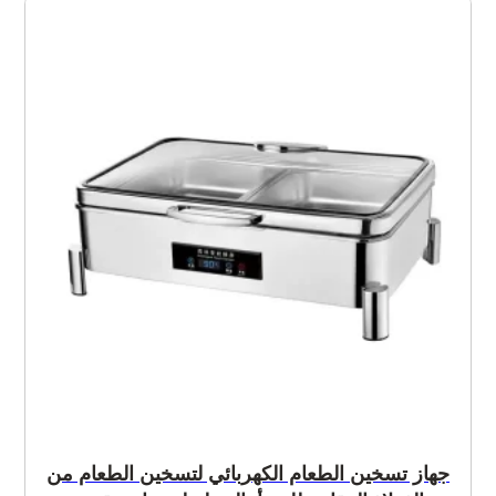
جهاز تسخين الطعام الكهربائي لتسخين الطعام من