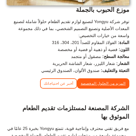
موزع الحبوب بالجملة
توفر شركة Yongyu لتصنيع لوازم تقديم الطعام حلولاً شاملة لتصنيع
المعدات الأصلية وتصنيع التصميم الشخصي، بما في ذلك مجموعة
واسعة من خيارات التخصيص:
المادة:
الفولاذ المقاوم للصدأ 201، 304، 316
اللون:
فضية أو ذهبية أو فضية أو مخصصة
معالجة السطح:
مصقول أو متجمد
الشعار:
شعار الليزر، شعار الشاشة الحريرية
التعبئة والتغليف:
صندوق الألوان، الصندوق الرئيسي
المزيد من الحلول المخصصة
أخبر عن احتياجاتك
الشركة المصنعة لمستلزمات تقديم الطعام
الموثوق بها
مع فريق تقني محترف وإنتاجية قوية، تتمتع Yongyu بخبرة 25 عامًا في
مجموعة واسعة من منتجات لوازم تقديم الطعام بالجملة المخصصة.