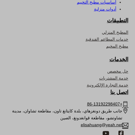
أساسيات مطبخ التخييم
أدوات منزلية
التطبيقات
المطبخ المنزلي
خدمات المطاعم الفندقية
مطبخ المخيم
الخدمات
حل مخصص
خدمة المشتريات
خدمة التجارة الإلكترونية
اتصل بنا
+86-13192298407
جانب طريق دونغزهاي، بلدة كايتانغ تاون، مقاطعة تشاوان، مدينة
تشاوتشو، مقاطعة قوانغدونغ، الصين
elisahuang@yeah.net