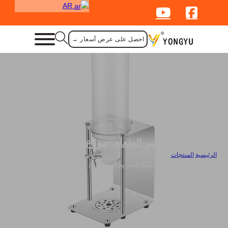
AR
احصل على عرض أسعار →
لوازم تقديم الطعام
,
موزع المشروبات
الرئيسية
/
المنتجات
/
موزِّع الحبوب السائبة من الفولاذ المقاوم للصدأ موزع طعام جاف من الفولاذ المقاوم
للصدأ - رأس واحد