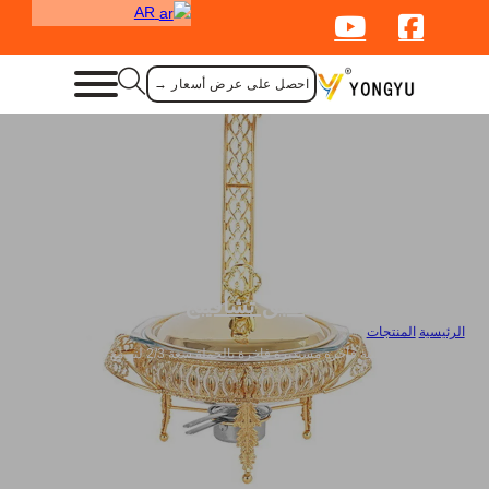
AR
احصل على عرض أسعار →
طبق تشافينج
الرئيسية
/
المنتجات
/
أطباق تسخين ذهبية فاخرة مستديرة فاخرة بالجملة سعة 2/3 لتر مع غطاء معلق
لحفلات الزفاف