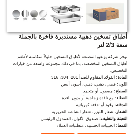
أطباق تسخين ذهبية مستديرة فاخرة بالجملة
سعة 2/3 لتر
توفر شركة يونغيو المصنعة لأطباق التسخين حلولاً متكاملة لأطقم
أطباق التسخين المخصصة، بما في ذلك مجموعة واسعة من خيارات
التخصيص:
المادة:
الفولاذ المقاوم للصدأ 201، 304، 316
اللون:
فضي، ذهبي، ذهبي، أسود، أبيض
السطح:
مصقول أو متجمد
الغطاء:
مع نافذة زجاجية أو بدون نافذة
التدفئة:
وقود أو تدفئة كهربائية
الشعار:
شعار الليزر، شعار الشاشة الحريرية
التعبئة والتغليف:
صندوق الألوان، الصندوق الرئيسي
النمط:
الحبيبات الخشبية، متطلبات العملاء