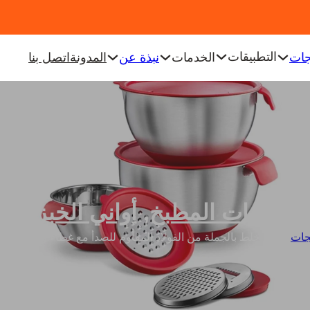
التطبيقات
جات
الخدمات
نبذة عن
المدونة
اتصل بنا
أدوات المطبخ
,
أواني الخبز
جات
/
أوعية خلط بالجملة من الفولاذ المقاوم للصدأ مع غطاء ومقابض م