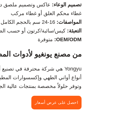
تصميم الوعاء:
عاكس وتصميم ملصق داخ
غطاء محكم الغلق أو غطاء مركب
المواصفات:
16-24 سم بالحجم الكامل
التعبئة:
كيس/سائبة/كرتون أو حسب ال
OEM/ODM:
متوفرة
من مصنع يونغيو لأدوات المط
Yongyu هي شركة محترفة في تصنيع
أنواع أواني الطهي وإكسسوارات المطبخ 
وتوفر حلولاً مخصصة بمنتجات عالية الج
احصل على عرض أسعار