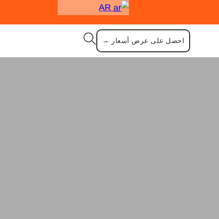
AR
احصل على عرض أسعار →
دمجة للتقطيع