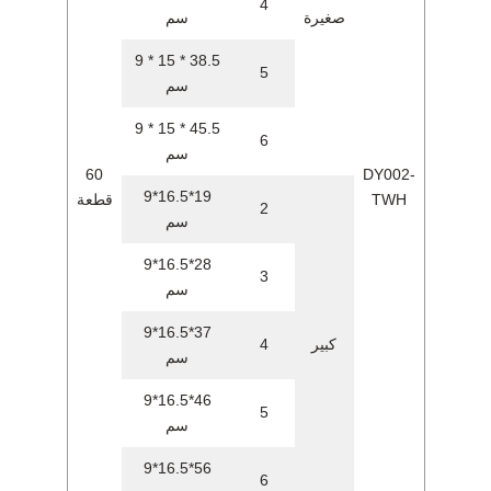
4
صغيرة
سم
38.5 * 15 * 9
5
سم
45.5 * 15 * 9
6
سم
60
DY002-
19*16.5*9
TWH
قطعة
2
سم
28*16.5*9
3
سم
37*16.5*9
كبير
4
سم
46*16.5*9
5
سم
56*16.5*9
6