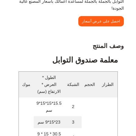
التوابل بالجملة بالجملة لمساعدة أعمالك بأسعار المصنع عالية
الجودة!
احصل على عرض أسعار
وصف المنتج
معلمة صندوق التوابل
الطول *
الطراز
الحجم
الشبكة
العرض *
موك
الارتفاع (سم)
15.5*15*15*9
2
سم
3
23*15*9 سم
30.5 * 15 * 9