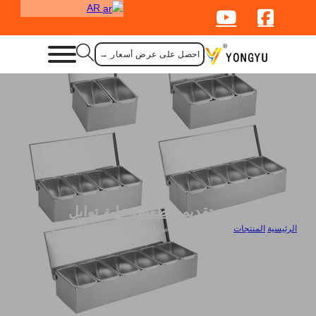
AR
احصل على عرض أسعار →
لوازم تقديم الطعام
,
علبة توابل
الرئيسية
/
المنتجات
/
علبة توابل بالجملة من الفولاذ المقاوم للصدأ الغربي 2-6 شعرية