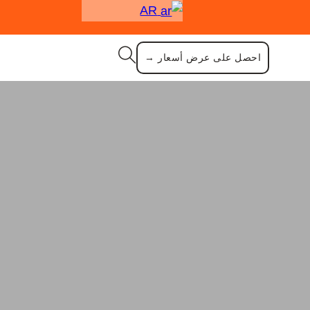
AR
احصل على عرض أسعار →
لاذ المقاوم للصدأ