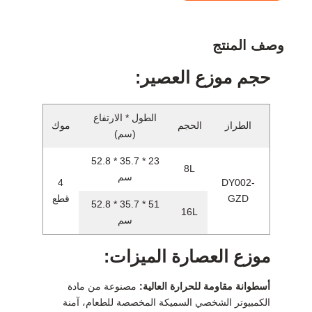
وصف المنتج
حجم موزع العصير:
الطول * الارتفاع
الطراز
الحجم
موك
(سم)
23 * 35.7 * 52.8
8L
سم
4
DY002-
GZD
قطع
51 * 35.7 * 52.8
16L
سم
موزع العصارة الميزات:
أسطوانة مقاومة للحرارة العالية:
مصنوعة من مادة
الكمبيوتر الشخصي السميكة المخصصة للطعام، آمنة