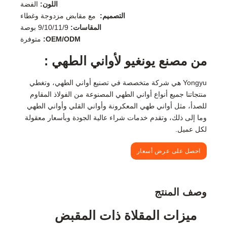
اللون:
الفضة
التصميم:
مع مقابض مزدوجة وغطاء
المقاسات:
9/10/11/9 بوصة
OEM/ODM:
متوفرة
من مصنع يونغيو لأواني الطهي :
Yongyu هي شركة متخصصة في تصنيع أواني الطهي، وتغطي
منتجاتنا جميع أنواع أواني الطهي المصنوعة من الفولاذ المقاوم
للصدأ، مثل أواني طهي المعكرونة وأواني القلي وأواني الطهي
وما إلى ذلك، وتقدم خدمات شراء عالية الجودة وبأسعار معقولة
لكل عميل.
احصل على عرض أسعار
وصف المنتج
ميزات المقلاة ذات المقبض