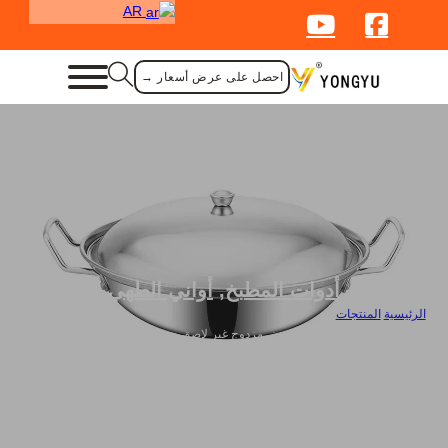
AR
احصل على عرض أسعار →
أدوات المطبخ
,
أواني الطهي
الرئيسية
/
المنتجات
/
وعاء جاف بمقبض مزدوج بمقبض مزدوج غير لاصق مع غطاء للبيع بالجملة