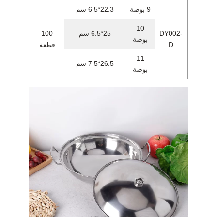
9 بوصة
22.3*6.5 سم
10
DY002-
25*6.5 سم
100
بوصة
D
قطعة
11
26.5*7.5 سم
بوصة