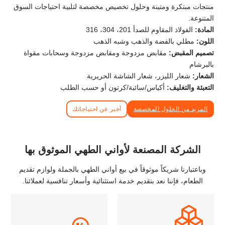
منتجات مبتكرة ومتينة وحلول تخصيص مخصصة لتلبية احتياجات السوق
المتنوعة.
المادة:
الفولاذ المقاوم للصدأ 201، 304، 316
اللون:
مطلي بالفضة والذهب وشبه الذهب
تصميم المقبض:
مقابض مزدوجة ومقابض مزدوجة وسحابات مقواة
بالبرشام
الشعار:
شعار الليزر، شعار الشاشة الحريرية
التعبئة والتغليف:
أكياس/سائبة/كرتون أو حسب الطلب
المزيد من الحلول المخصصة
أخبر عن احتياجاتك
الشركة المصنعة لأواني الطهي الموثوق بها
وباعتبارنا شريكاً موثوقاً في بيع أواني الطهي بالجملة ولوازم تقديم
الطعام، فإننا نعد بتقديم خدمة استثنائية وأسعار تنافسية لعملائنا.