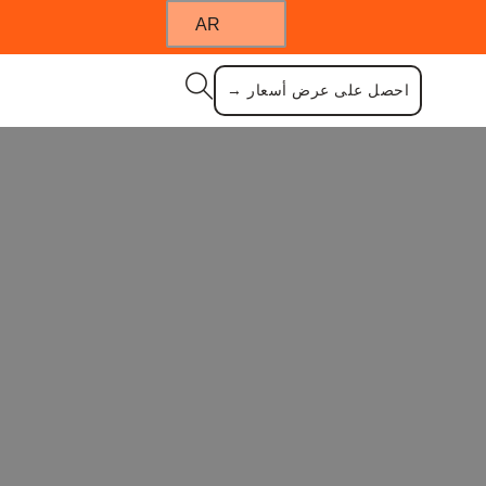
AR
احصل على عرض أسعار →
من الفولاذ المقاوم للصدأ من
لمقاوم للصدأ من تجربة مطبخك