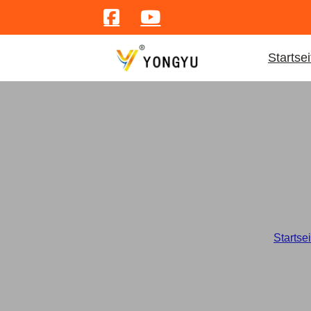
Startsei
Edel
Startsei