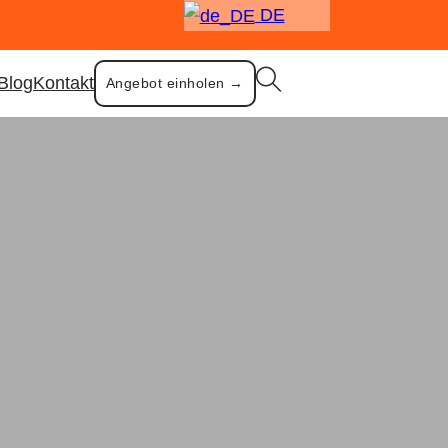
DE
Blog
Kontakt
Angebot einholen →
chirr
.2L 1.5L