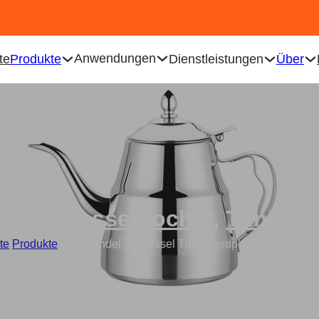
Anwendungen
te
Produkte
Dienstleistungen
Über
stahl-Wasserkocher
,
Trinkges
te
/
Produkte
/
Großhandel Teekessel Turm Herdplatte Induktion 1