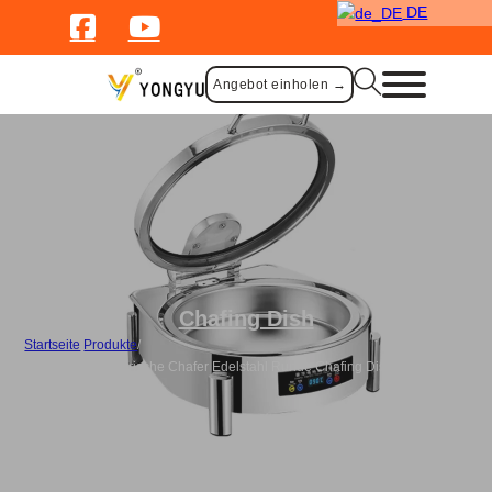
DE
Angebot einholen →
Chafing Dish
Startseite
/
Produkte
/
Großhandel Elektrische Chafer Edelstahl Runde Chafing Dish