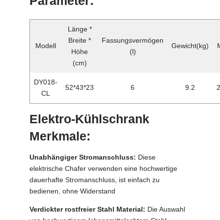
Parameter:
Länge *
Breite *
Fassungsvermögen
Modell
Gewicht(kg)
Höhe
(l)
(cm)
DY018-
52*43*23
6
9.2
CL
Elektro-Kühlschrank
Merkmale:
Unabhängiger Stromanschluss:
Diese
elektrische Chafer verwenden eine hochwertige
dauerhafte Stromanschluss, ist einfach zu
bedienen, ohne Widerstand
Verdickter rostfreier Stahl Material:
Die Auswahl