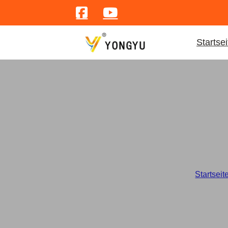
Startsei
Ca
Startseit