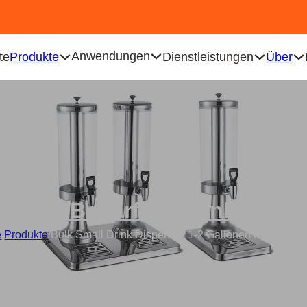
Anwendungen
te
Produkte
Dienstleistungen
Über
tering-Bedarf
,
Getränkespen
e
/
Produkte
/
Bulk Small Drink Dispenser 1-2 Gallonen mit Eiskern 