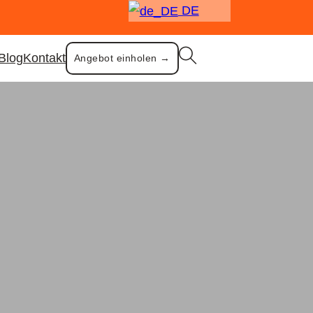
DE
Blog
Kontakt
Angebot einholen →
der
für Party