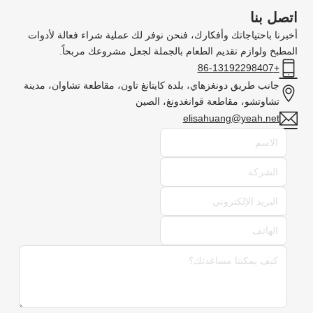
اتصل بنا
أخبرنا باحتياجاتك وأفكارك، فنحن نوفر لك عملية شراء فعالة لأدوات
المطبخ ولوازم تقديم الطعام بالجملة لجعل مشروعك مربحاً.
+86-13192298407
جانب طريق دونغزهاي، بلدة كايتانغ تاون، مقاطعة تشاوان، مدينة
تشاوتشو، مقاطعة قوانغدونغ، الصين
elisahuang@yeah.net