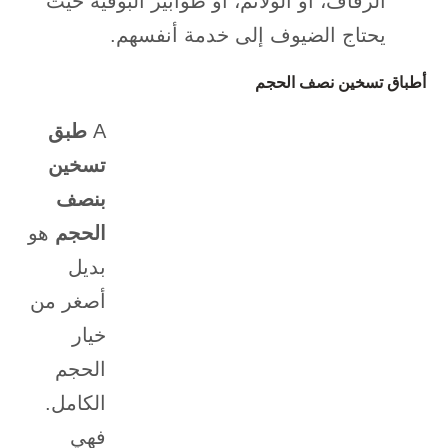
الزفاف، أو الولائم، أو طوابير البوفيه حيث
يحتاج الضيوف إلى خدمة أنفسهم.
أطباق تسخين نصف الحجم
A
طبق
تسخين
بنصف
الحجم
هو
بديل
أصغر من
خيار
الحجم
الكامل.
فهي