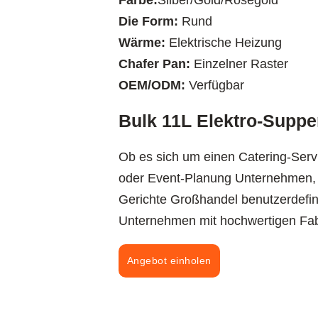
Farbe:
Silber/Gold/Rosegold
Die Form:
Rund
Wärme:
Elektrische Heizung
Chafer Pan:
Einzelner Raster
OEM/ODM:
Verfügbar
Bulk 11L Elektro-Suppen
Ob es sich um einen Catering-Servi
oder Event-Planung Unternehmen, b
Gerichte Großhandel benutzerdefin
Unternehmen mit hochwertigen Fabr
Angebot einholen