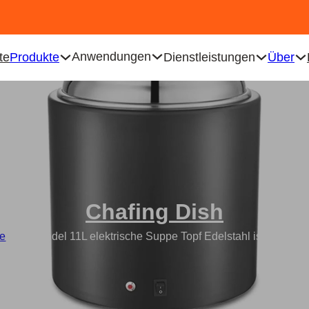
Anwendungen
te
Produkte
Dienstleistungen
Über
Chafing Dish
te
/
Großhandel 11L elektrische Suppe Topf Edelstahl isoliert Su