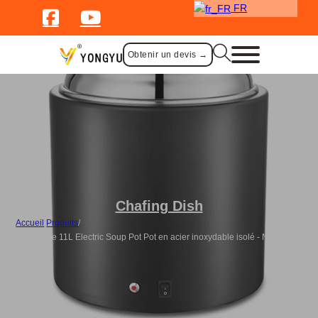
FR
Obtenir un devis →
Chafing Dish
Accueil
/
Produits
/
Wholesale 11L Electric Soup Pot Pot en acier inoxydable isolé - Noir