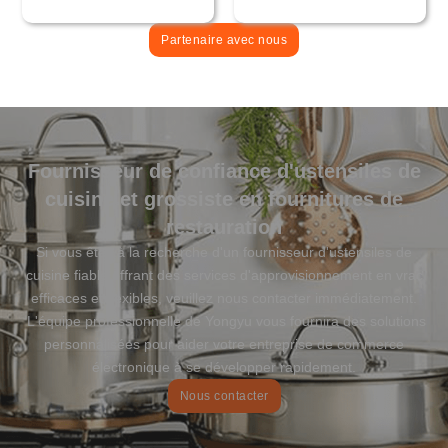
Partenaire avec nous
Fournisseur de confiance d'ustensiles de
cuisine et grossiste en fournitures de
restauration
Si vous êtes à la recherche d'un fournisseur d'ustensiles de
cuisine fiable offrant des services d'approvisionnement en vrac
efficaces et flexibles, veuillez nous contacter immédiatement.
L'équipe professionnelle de Yongyu vous fournira des solutions
personnalisées pour aider votre entreprise de commerce
électronique à se développer rapidement.
Nous contacter