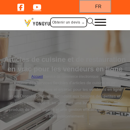
FR
Obtenir un devis →
Articles de cuisine et de restauration
en vrac pour les vendeurs en ligne
Accueil
/
Service de commerce électronique
Fournir des services flexibles d'articles de cuisine et de
restauration sur mesure et en vrac pour les vendeurs en ligne
et en Dropshipping, en répondant aux besoins des petites et
grandes commandes, en assurant une livraison rapide, des
produits de haute qualité et une gestion efficace de la chaîne
d'approvisionnement.