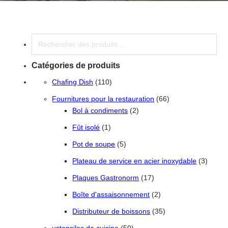
Recherche
Catégories de produits
110 produits
Chafing Dish
110
66 produits
Fournitures pour la restauration
66
2 produits
Bol à condiments
2
1 produit
Fût isolé
1
5 produits
Pot de soupe
5
3 produ
Plateau de service en acier inoxydable
3
17 produits
Plaques Gastronorm
17
2 produits
Boîte d'assaisonnement
2
35 produits
Distributeur de boissons
35
50 produits