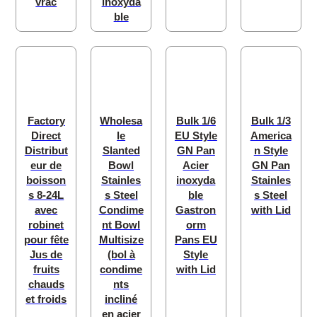
vrac
inoxyda
ble
Factory
Wholesa
Bulk 1/6
Bulk 1/3
Direct
le
EU Style
America
Distribut
Slanted
GN Pan
n Style
eur de
Bowl
Acier
GN Pan
boisson
Stainles
inoxyda
Stainles
s 8-24L
s Steel
ble
s Steel
avec
Condime
Gastron
with Lid
robinet
nt Bowl
orm
pour fête
Multisize
Pans EU
Jus de
(bol à
Style
fruits
condime
with Lid
chauds
nts
et froids
incliné
en acier