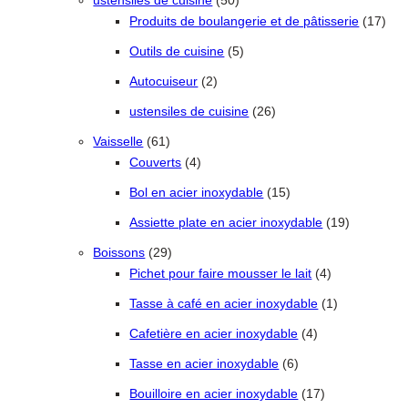
ustensiles de cuisine
50
17 p
Produits de boulangerie et de pâtisserie
17
5 produits
Outils de cuisine
5
2 produits
Autocuiseur
2
26 produits
ustensiles de cuisine
26
61 produits
Vaisselle
61
4 produits
Couverts
4
15 produits
Bol en acier inoxydable
15
19 produit
Assiette plate en acier inoxydable
19
29 produits
Boissons
29
4 produits
Pichet pour faire mousser le lait
4
1 produit
Tasse à café en acier inoxydable
1
4 produits
Cafetière en acier inoxydable
4
6 produits
Tasse en acier inoxydable
6
17 produits
Bouilloire en acier inoxydable
17