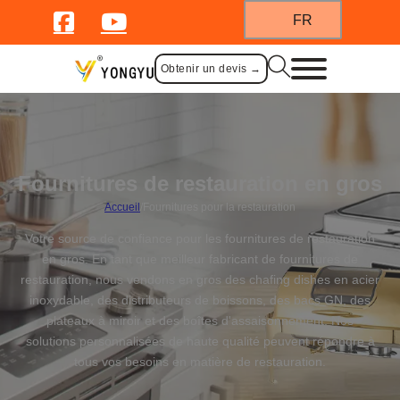
FR
Obtenir un devis →
Fournitures de restauration en gros
Accueil
/
Fournitures pour la restauration
Votre source de confiance pour les fournitures de restauration
en gros. En tant que meilleur fabricant de fournitures de
restauration, nous vendons en gros des chafing dishes en acier
inoxydable, des distributeurs de boissons, des bacs GN, des
plateaux à miroir et des boîtes d'assaisonnement. Nos
solutions personnalisées de haute qualité peuvent répondre à
tous vos besoins en matière de restauration.