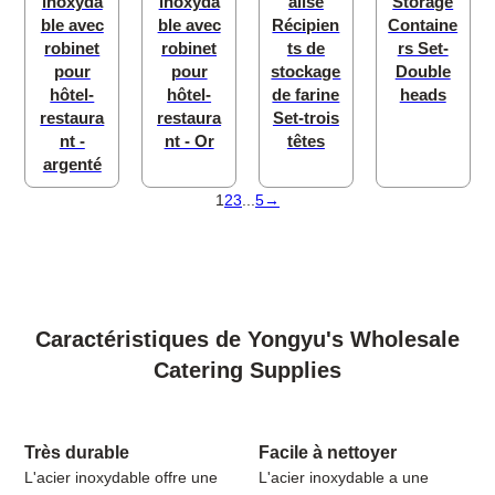
inoxyda
inoxyda
alisé
Storage
ble avec
ble avec
Récipien
Containe
robinet
robinet
ts de
rs Set-
pour
pour
stockage
Double
hôtel-
hôtel-
de farine
heads
restaura
restaura
Set-trois
nt -
nt - Or
têtes
argenté
1
2
3
...
5
→
Caractéristiques de Yongyu's Wholesale
Catering Supplies
Très durable
Facile à nettoyer
L'acier inoxydable offre une
L'acier inoxydable a une