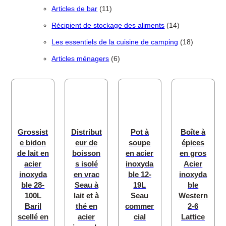
11 produits
Articles de bar
11
14 produits
Récipient de stockage des aliments
14
18 produit
Les essentiels de la cuisine de camping
18
6 produits
Articles ménagers
6
Grossist
Distribut
Pot à
Boîte à
e bidon
eur de
soupe
épices
de lait en
boisson
en acier
en gros
acier
s isolé
inoxyda
Acier
inoxyda
en vrac
ble 12-
inoxyda
ble 28-
Seau à
19L
ble
100L
lait et à
Seau
Western
Baril
thé en
commer
2-6
scellé en
acier
cial
Lattice