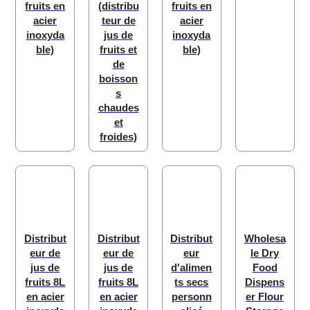
fruits en
(distribu
fruits en
acier
teur de
acier
inoxyda
jus de
inoxyda
ble)
fruits et
ble)
de
boisson
s
chaudes
et
froides)
Distribut
Distribut
Distribut
Wholesa
eur de
eur de
eur
le Dry
jus de
jus de
d'alimen
Food
fruits 8L
fruits 8L
ts secs
Dispens
en acier
en acier
personn
er Flour