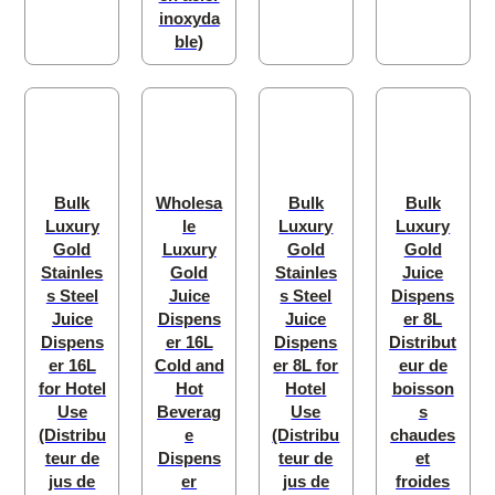
inoxyda
ble)
Bulk
Wholesa
Bulk
Bulk
Luxury
le
Luxury
Luxury
Gold
Luxury
Gold
Gold
Stainles
Gold
Stainles
Juice
s Steel
Juice
s Steel
Dispens
Juice
Dispens
Juice
er 8L
Dispens
er 16L
Dispens
Distribut
er 16L
Cold and
er 8L for
eur de
for Hotel
Hot
Hotel
boisson
Use
Beverag
Use
s
(Distribu
e
(Distribu
chaudes
teur de
Dispens
teur de
et
jus de
er
jus de
froides