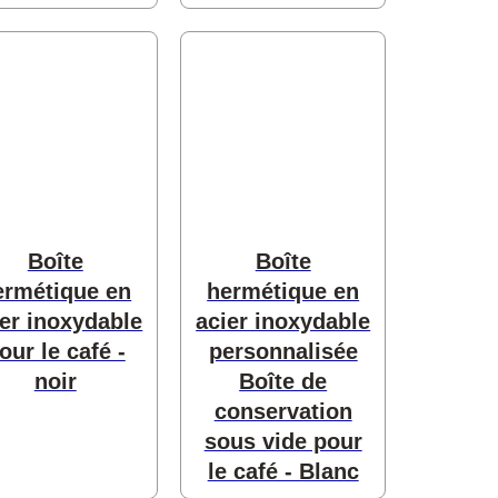
Boîte
Boîte
ermétique en
hermétique en
ier inoxydable
acier inoxydable
our le café -
personnalisée
noir
Boîte de
conservation
sous vide pour
le café - Blanc