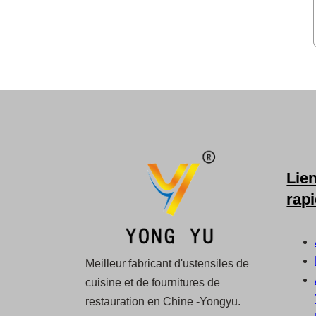
Lie
rap
Meilleur fabricant d'ustensiles de
cuisine et de fournitures de
restauration en Chine -Yongyu.