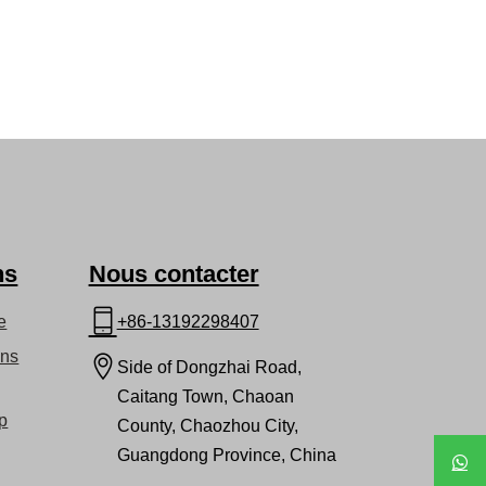
ns
Nous contacter
e
+86-13192298407
ans
Side of Dongzhai Road,
Caitang Town, Chaoan
p
County, Chaozhou City,
Guangdong Province, China