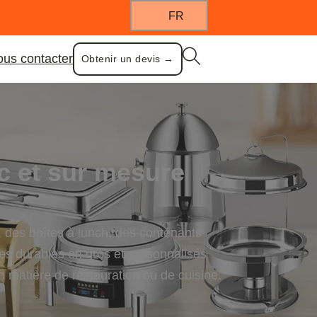
FR
us contacter
Obtenir un devis →
c et sur mesure
, des boîtes à lunch, des contenants
ires durables en gros et personnalisés
en matière de restauration ou de cuisine.