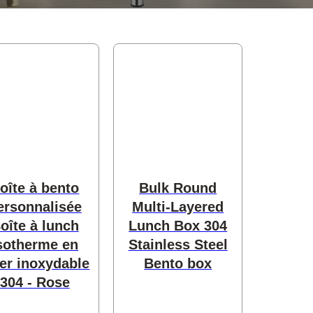
oîte à bento
Bulk Round
ersonnalisée
Multi-Layered
oîte à lunch
Lunch Box 304
sotherme en
Stainless Steel
ier inoxydable
Bento box
304 - Rose