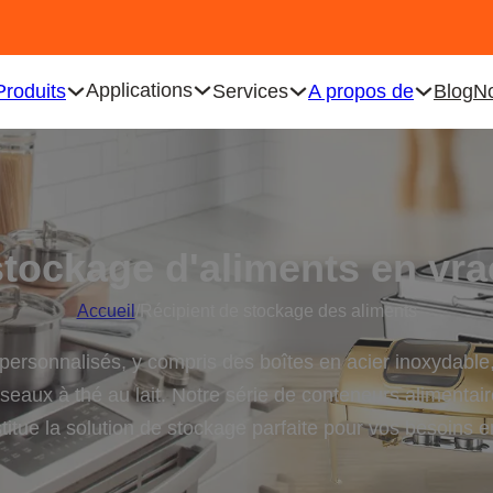
Applications
Produits
Services
A propos de
Blog
No
stockage d'aliments en vra
Accueil
/
Récipient de stockage des aliments
personnalisés, y compris des boîtes en acier inoxydable
s seaux à thé au lait. Notre série de conteneurs alimenta
onstitue la solution de stockage parfaite pour vos besoins 