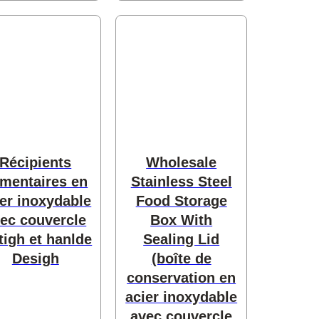
Récipients
Wholesale
imentaires en
Stainless Steel
ier inoxydable
Food Storage
ec couvercle
Box With
tigh et hanlde
Sealing Lid
Desigh
(boîte de
conservation en
acier inoxydable
avec couvercle