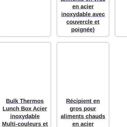
en acier
inoxydable avec
couvercle et
poignée)
Bulk Thermos
Récipient en
Lunch Box Acier
gros pour
inoxydable
aliments chauds
Multi-couleurs et
en acier