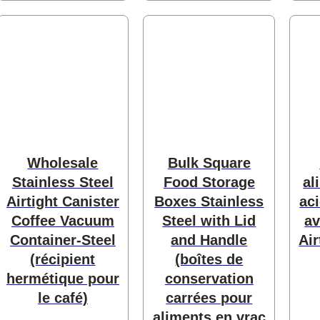
Wholesale
Bulk Square
Stainless Steel
Food Storage
al
Airtight Canister
Boxes Stainless
ac
Coffee Vacuum
Steel with Lid
av
Container-Steel
and Handle
Air
(récipient
(boîtes de
hermétique pour
conservation
le café)
carrées pour
aliments en vrac