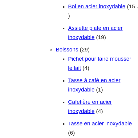
Bol en acier inoxydable
15
15 produits
Assiette plate en acier
19 produits
inoxydable
19
29 produits
Boissons
29
Pichet pour faire mousser
4 produits
le lait
4
Tasse à café en acier
1 produit
inoxydable
1
Cafetière en acier
4 produits
inoxydable
4
Tasse en acier inoxydable
6 produits
6