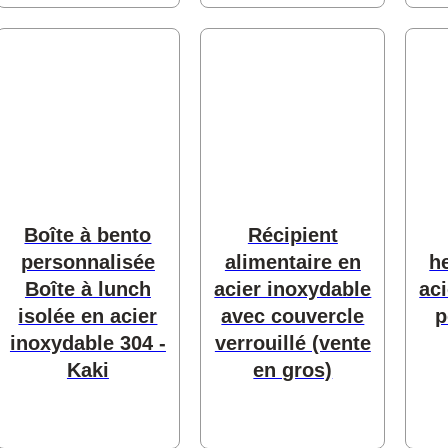
produits
produits
its
Boîte à bento
Récipient
personnalisée
alimentaire en
h
s
Boîte à lunch
acier inoxydable
ac
isolée en acier
avec couvercle
p
inoxydable 304 -
verrouillé (vente
produits
Kaki
en gros)