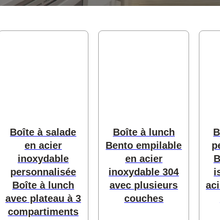
Boîte à salade
Boîte à lunch
B
ts
en acier
Bento empilable
p
inoxydable
en acier
B
personnalisée
inoxydable 304
i
Boîte à lunch
avec plusieurs
ac
avec plateau à 3
couches
compartiments