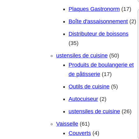
17 
Plaques Gastronorm
17
2 
Boîte d'assaisonnement
2
Distributeur de boissons
35 produits
35
50 produ
ustensiles de cuisine
50
Produits de boulangerie et
17 produits
de pâtisserie
17
5 produit
Outils de cuisine
5
2 produits
Autocuiseur
2
26 
ustensiles de cuisine
26
61 produits
Vaisselle
61
4 produits
Couverts
4