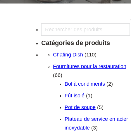
Recherche
Catégories de produits
110 produits
Chafing Dish
110
Fournitures pour la restauration
66 produits
66
2 produi
Bol à condiments
2
1 produit
Fût isolé
1
5 produits
Pot de soupe
5
Plateau de service en acier
3 produits
inoxydable
3