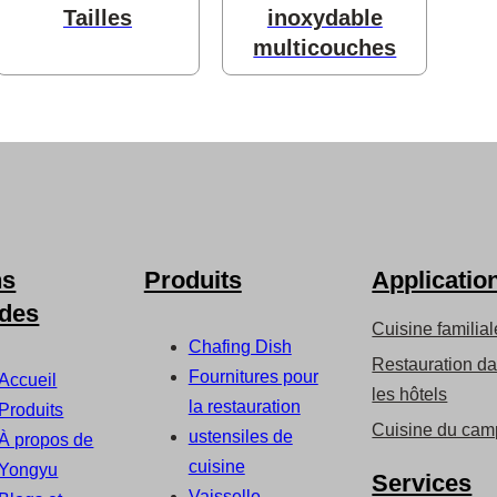
Tailles
inoxydable
multicouches
ns
Produits
Applicatio
ides
Cuisine familial
Chafing Dish
Restauration d
Fournitures pour
Accueil
les hôtels
la restauration
Produits
Cuisine du cam
ustensiles de
À propos de
cuisine
Yongyu
Services
Vaisselle