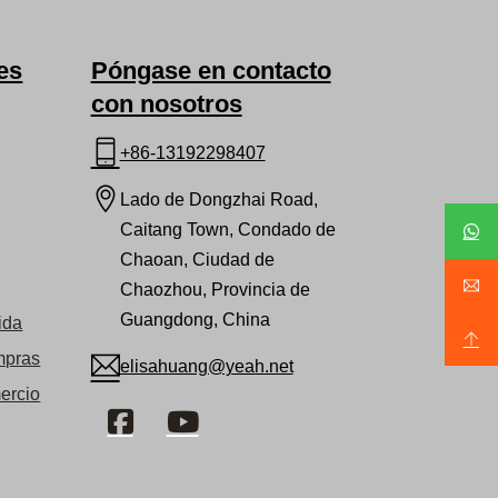
es
Póngase en contacto
con nosotros
+86-13192298407
Lado de Dongzhai Road,
Caitang Town, Condado de
Chaoan, Ciudad de
Chaozhou, Provincia de
Guangdong, China
ida
mpras
elisahuang@yeah.net
ercio