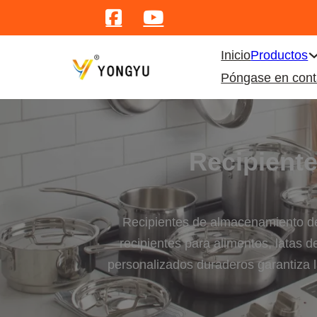
Inicio
Productos
Póngase en cont
Recipiente
Recipientes de almacenamiento de 
recipientes para alimentos, latas 
personalizados duraderos garantiza l