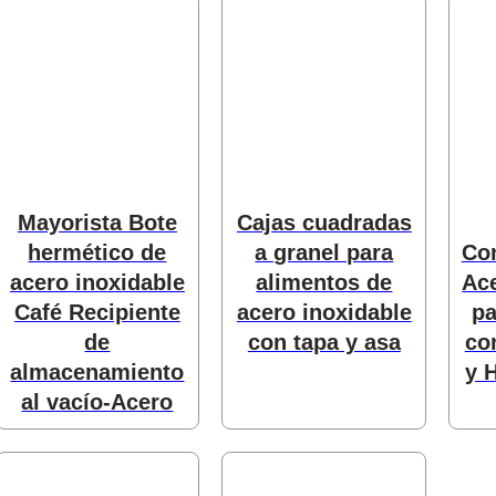
tos
oductos
Mayorista Bote
Cajas cuadradas
hermético de
a granel para
Co
acero inoxidable
alimentos de
Ace
Café Recipiente
acero inoxidable
pa
de
con tapa y asa
co
almacenamiento
y 
al vacío-Acero