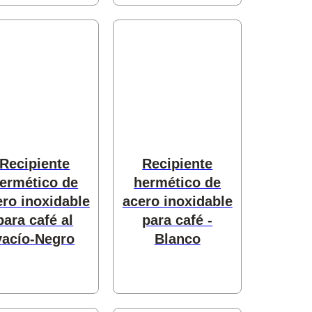
Recipiente
Recipiente
ermético de
hermético de
ero inoxidable
acero inoxidable
para café al
para café -
vacío-Negro
Blanco