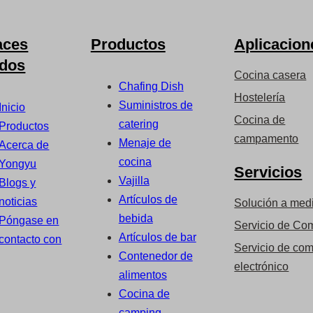
aces
Productos
Aplicacion
idos
Cocina casera
Chafing Dish
Hostelería
Suministros de
Inicio
Cocina de
catering
Productos
campamento
Menaje de
Acerca de
cocina
Yongyu
Servicios
Vajilla
Blogs y
Artículos de
noticias
Solución a med
bebida
Póngase en
Servicio de Co
Artículos de bar
contacto con
Servicio de com
Contenedor de
electrónico
alimentos
Cocina de
camping