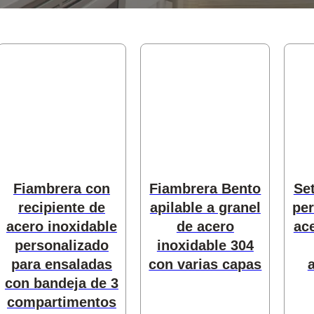
oductos
Fiambrera con
Fiambrera Bento
Se
recipiente de
apilable a granel
per
acero inoxidable
de acero
ac
personalizado
inoxidable 304
para ensaladas
con varias capas
con bandeja de 3
compartimentos