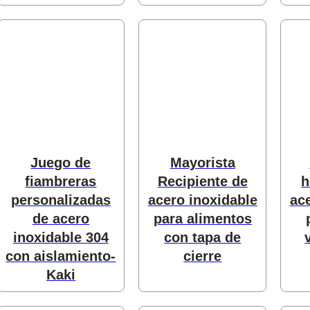
 productos
oductos
s
productos
Juego de
Mayorista
ductos
fiambreras
Recipiente de
h
personalizadas
acero inoxidable
ac
de acero
para alimentos
ductos
inoxidable 304
con tapa de
con aislamiento-
cierre
Kaki