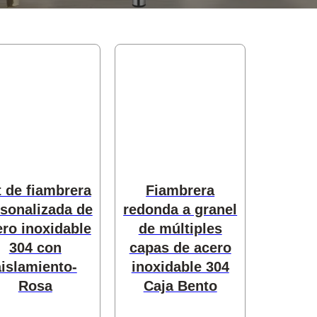
t de fiambrera
Fiambrera
sonalizada de
redonda a granel
ero inoxidable
de múltiples
304 con
capas de acero
aislamiento-
inoxidable 304
Rosa
Caja Bento