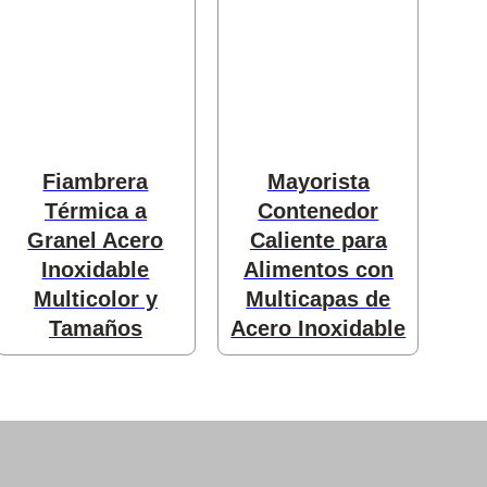
roductos
tos
Fiambrera
Mayorista
Térmica a
Contenedor
Granel Acero
Caliente para
Inoxidable
Alimentos con
Multicolor y
Multicapas de
Tamaños
Acero Inoxidable