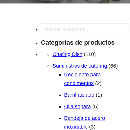
Buscar en
Categorías de productos
110 productos
Chafing Dish
110
66 pr
Suministros de catering
66
Recipiente para
2 productos
condimentos
2
1 producto
Barril aislado
1
5 productos
Olla sopera
5
Bandeja de acero
3 productos
inoxidable
3