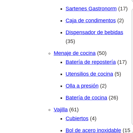
17
Sartenes Gastronorm
17
2 pr
Caja de condimentos
2
Dispensador de bebidas
35 productos
35
50 producto
Menaje de cocina
50
17 
Batería de repostería
17
5 pro
Utensilios de cocina
5
2 productos
Olla a presión
2
26 pro
Batería de cocina
26
61 productos
Vajilla
61
4 productos
Cubiertos
4
Bol de acero inoxidable
15