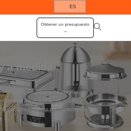
ES
Obtener un presupuesto
→
 y a medida
s de acero inoxidable, fiambreras,
nedores de alimentos al por mayor y
ento perfecta para sus necesidades de