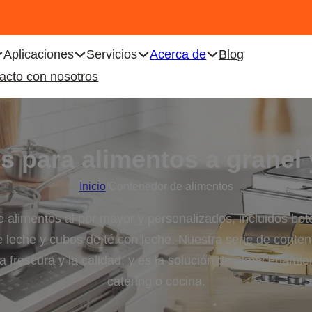
Aplicaciones
Servicios
Acerca de
Blog
acto con nosotros
s para alimentos a granel
Inicio
/
Contenedor de alimentos
alimentos al por mayor y personalizados, incluidos bote
de leche y cubos de té con leche. Nuestra serie de conte
a frescura y la calidad, y es la solución de almacenami
catering o cocina.