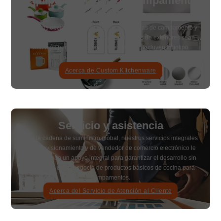
Equipo de cocina de campamento
personalizado
Nuestras opciones personalizadas de cocinas de campamento y
accesorios de cocina hacen que las marcas de exteriores sean
aún más personalizadas y reconocibles. Incluyen logotipo
personalizado, embalaje, color, etc.
Acerca de Custom KItchenware
Servicio y asistencia
Con la cadena de suministro global, nuestros servicios integrales
de aprovisionamiento y de vendedor de comercio electrónico le
proporcionan un apoyo integral para garantizar el desarrollo sin
problemas de su negocio de productos básicos de cocina para
campamentos.
Acerca del Servicio de Atención al Cliente