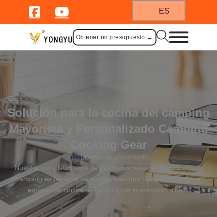
ES
Obtener un presupuesto →
Solución para la cocina del camping
Mayorista y Personalizado Camping
Cooking Gear
Inicio
/
Cocina de campamento
Nuestra completa gama de productos básicos de cocina para
camping es perfecta para empresas que deseen suministrar
equipos de cocina de camping de la máxima calidad.