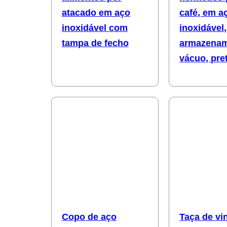
atacado em aço
café, em a
inoxidável com
inoxidável,
tampa de fecho
armazenam
vácuo, pre
Copo de aço
Taça de vi