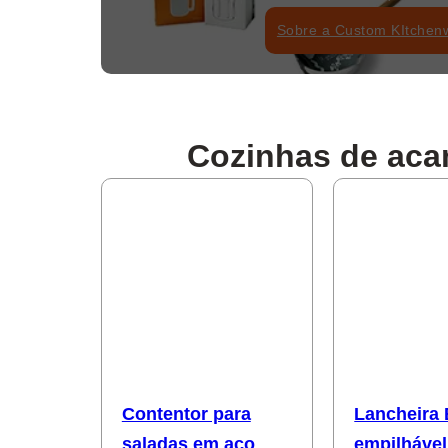
Sobre a Custom KItchen
Cozinhas de aca
Contentor para
Lancheira
saladas em aço
empilhável