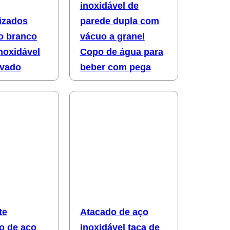
inoxidável de
izados
parede dupla com
o branco
vácuo a granel
noxidável
Copo de água para
ovado
beber com pega
te
Atacado de aço
o de aço
inoxidável taça de