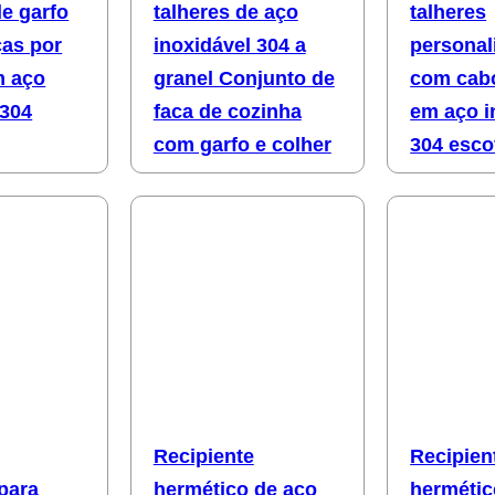
de garfo
talheres de aço
talheres
ças por
inoxidável 304 a
personal
m aço
granel Conjunto de
com cab
 304
faca de cozinha
em aço i
com garfo e colher
304 esc
Recipiente
Recipien
para
hermético de aço
hermétic