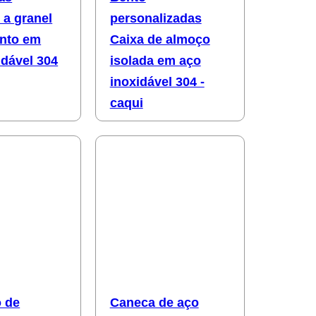
a granel
personalizadas
ento em
Caixa de almoço
idável 304
isolada em aço
inoxidável 304 -
caqui
 de
Caneca de aço