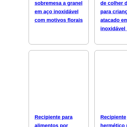
sobremesa a granel
de colher 
em aço inoxidável
para crian
com motivos florais
atacado e
inoxidável
Recipiente para
Recipiente
alimentos por
hermético 