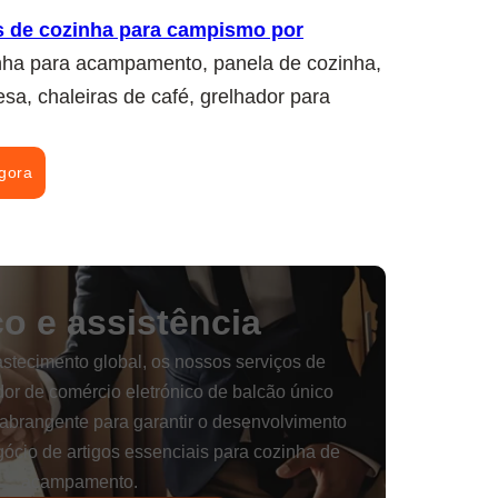
is de cozinha para campismo por
zinha para acampamento, panela de cozinha,
esa, chaleiras de café, grelhador para
agora
ço e assistência
stecimento global, os nossos serviços de
or de comércio eletrónico de balcão único
abrangente para garantir o desenvolvimento
ócio de artigos essenciais para cozinha de
acampamento.