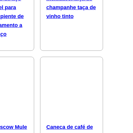
el para
champanhe taça de
ipiente de
vinho tinto
amento a
aço
scow Mule
Caneca de café de