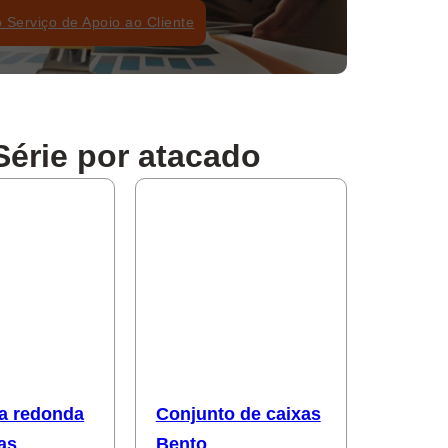
 Serviço de Apoio ao Cliente
érie por atacado
a redonda
Conjunto de caixas
as
Bento