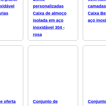
xidável
personalizadas
camadas 
rias
Caixa de almoço
Caixa B
isolada em aço
aço inox
inoxidável 304 -
rosa
e oferta
Conjunto de
Conjunto