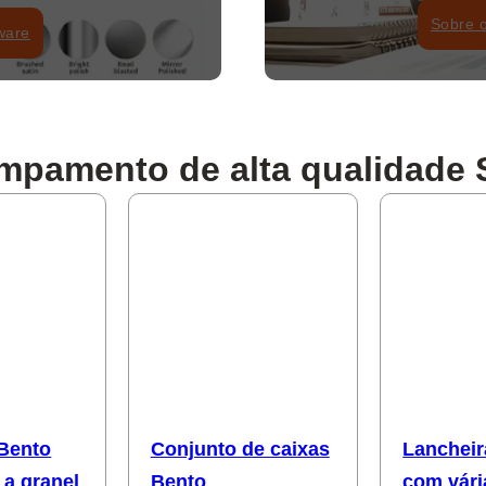
Sobre o
ware
mpamento de alta qualidade S
 Bento
Conjunto de caixas
Lancheir
 a granel
Bento
com vári