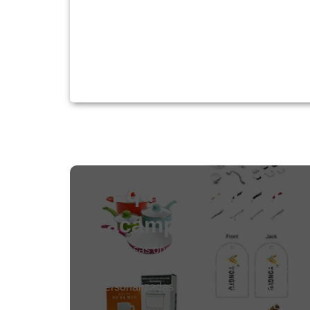
Equipamento de c
acampamento pers
As nossas opções personalizadas de cozi
utensílios de cozinha tornam as marcas d
personalizadas e reconhecíveis. Incluindo 
embalagem, cor, etc