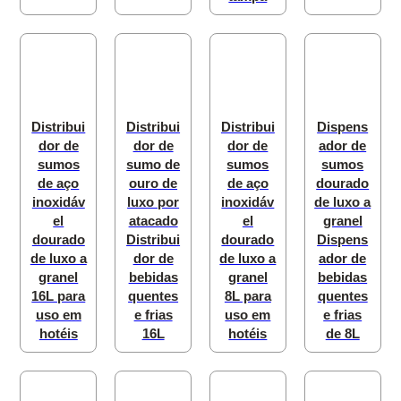
Distribui
Distribui
Distribui
Dispens
dor de
dor de
dor de
ador de
sumos
sumo de
sumos
sumos
de aço
ouro de
de aço
dourado
inoxidáv
luxo por
inoxidáv
de luxo a
el
atacado
el
granel
dourado
Distribui
dourado
Dispens
de luxo a
dor de
de luxo a
ador de
granel
bebidas
granel
bebidas
16L para
quentes
8L para
quentes
uso em
e frias
uso em
e frias
hotéis
16L
hotéis
de 8L