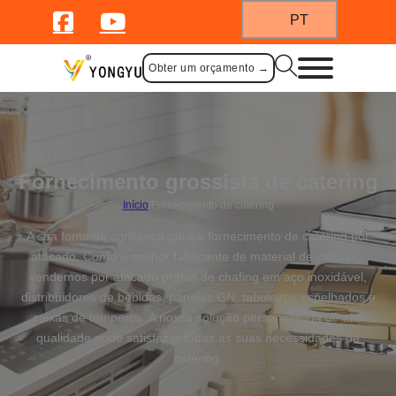
PT
Obter um orçamento →
Fornecimento grossista de catering
Início
/
Fornecimento de catering
A sua fonte de confiança para o fornecimento de catering por
atacado. Como o melhor fabricante de material de catering,
vendemos por atacado pratos de chafing em aço inoxidável,
distribuidores de bebidas, panelas GN, tabuleiros espelhados e
caixas de temperos. A nossa solução personalizada de alta
qualidade pode satisfazer todas as suas necessidades de
catering.