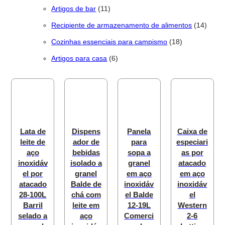
11 produtos
Artigos de bar
11
14 pro
Recipiente de armazenamento de alimentos
14
18 produtos
Cozinhas essenciais para campismo
18
6 produtos
Artigos para casa
6
Lata de
Dispens
Panela
Caixa de
leite de
ador de
para
especiari
aço
bebidas
sopa a
as por
inoxidáv
isolado a
granel
atacado
el por
granel
em aço
em aço
atacado
Balde de
inoxidáv
inoxidáv
28-100L
chá com
el Balde
el
Barril
leite em
12-19L
Western
selado a
aço
Comerci
2-6