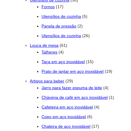
Utensílios de cozinha
50
17 produtos
Fornos
17
5 produtos
Utensílios de cozinha
5
2 produtos
Panela de pressão
2
26 produtos
Utensílios de cozinha
26
61 produtos
Louça de mesa
61
4 produtos
Talheres
4
15 produtos
Taça em aço inoxidável
15
19 produto
Prato de jantar em aço inoxidável
19
29 produtos
Artigos para beber
29
4 produtos
Jarro para fazer espuma de leite
4
1 produto
Chávena de café em aço inoxidável
1
4 produtos
Cafeteira em aço inoxidável
4
6 produtos
Copo em aço inoxidável
6
17 produtos
Chaleira de aço inoxidável
17