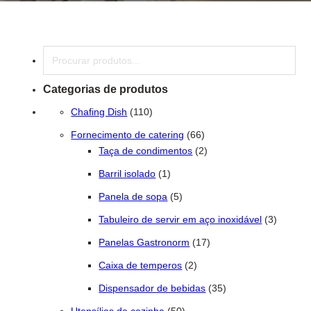
Pesquisar
Categorias de produtos
110 produtos
Chafing Dish
110
66 produtos
Fornecimento de catering
66
2 produtos
Taça de condimentos
2
1 produto
Barril isolado
1
5 produtos
Panela de sopa
5
3 produt
Tabuleiro de servir em aço inoxidável
3
17 produtos
Panelas Gastronorm
17
2 produtos
Caixa de temperos
2
35 produtos
Dispensador de bebidas
35
50 produtos