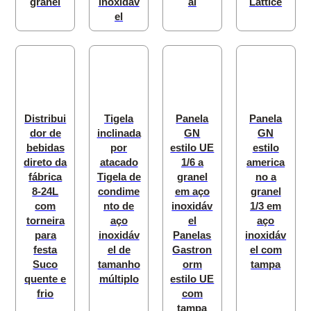
granel
inoxidáv
al
Lattice
el
Distribui
Tigela
Panela
Panela
dor de
inclinada
GN
GN
bebidas
por
estilo UE
estilo
direto da
atacado
1/6 a
america
fábrica
Tigela de
granel
no a
8-24L
condime
em aço
granel
com
nto de
inoxidáv
1/3 em
torneira
aço
el
aço
para
inoxidáv
Panelas
inoxidáv
festa
el de
Gastron
el com
Suco
tamanho
orm
tampa
quente e
múltiplo
estilo UE
frio
com
tampa