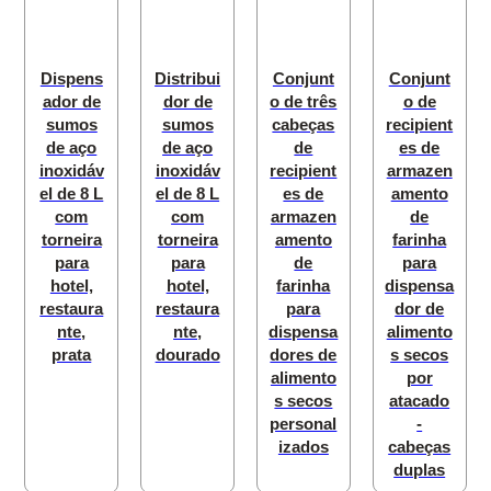
Dispens
Distribui
Conjunt
Conjunt
ador de
dor de
o de três
o de
sumos
sumos
cabeças
recipient
de aço
de aço
de
es de
inoxidáv
inoxidáv
recipient
armazen
el de 8 L
el de 8 L
es de
amento
com
com
armazen
de
torneira
torneira
amento
farinha
para
para
de
para
hotel,
hotel,
farinha
dispensa
restaura
restaura
para
dor de
nte,
nte,
dispensa
alimento
prata
dourado
dores de
s secos
alimento
por
s secos
atacado
personal
-
izados
cabeças
duplas