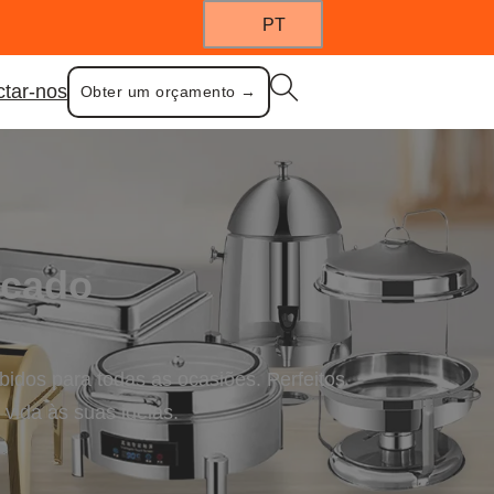
PT
ctar-nos
Obter um orçamento →
acado
bidos para todas as ocasiões. Perfeitos
vida às suas ideias.