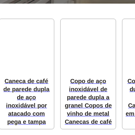
produtos
odutos
Caneca de café
Copo de aço
Co
de parede dupla
inoxidável de
d
de aço
parede dupla a
s
inoxidável por
granel Copos de
Ca
atacado com
vinho de metal
em
pega e tampa
Canecas de café
produtos