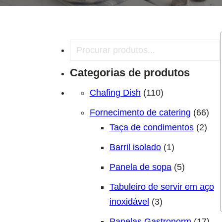
Pesquisar
Categorias de produtos
110 produtos
Chafing Dish
110
66 
Fornecimento de catering
66
2 pr
Taça de condimentos
2
1 produto
Barril isolado
1
5 produto
Panela de sopa
5
Tabuleiro de servir em aço
3 produtos
inoxidável
3
17 
Panelas Gastronorm
17