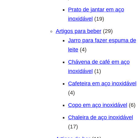
Prato de jantar em aço
19 produtos
inoxidável
19
29 produto
Artigos para beber
29
Jarro para fazer espuma de
4 produtos
leite
4
Chávena de café em aço
1 produto
inoxidável
1
Cafeteira em aço inoxidável
4 produtos
4
6
Copo em aço inoxidável
6
Chaleira de aço inoxidável
17 produtos
17