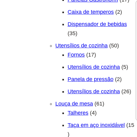
2 prod
Caixa de temperos
2
Dispensador de bebidas
35 produtos
35
50 prod
Utensílios de cozinha
50
17 produtos
Fornos
17
5 pr
Utensílios de cozinha
5
2 prod
Panela de pressão
2
26 
Utensílios de cozinha
26
61 produtos
Louça de mesa
61
4 produtos
Talheres
4
Taça em aço inoxidável
15
15 produtos