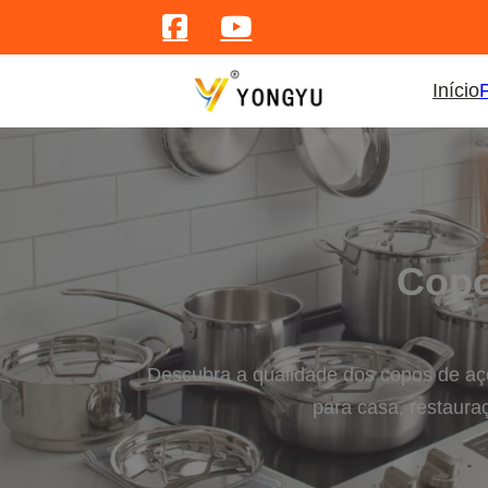
Início
Copo
Descubra a qualidade dos copos de aço 
para casa, restaura