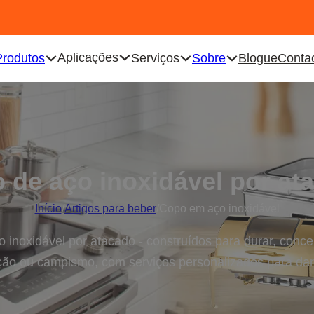
Aplicações
Produtos
Serviços
Sobre
Blogue
Conta
 de aço inoxidável por at
Início
/
Artigos para beber
/
Copo em aço inoxidável
inoxidável por atacado - construídos para durar, conce
ção ou campismo, com serviços personalizados para dar 