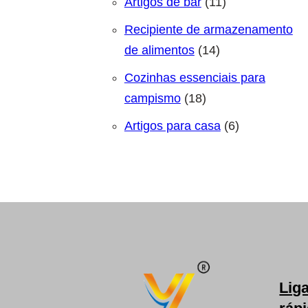
11 produtos
Artigos de bar
11
Recipiente de armazenamento
14 produtos
de alimentos
14
Cozinhas essenciais para
18 produtos
campismo
18
6 produtos
Artigos para casa
6
Lig