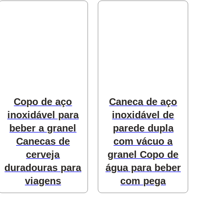
utos
utos
Copo de aço
Caneca de aço
odutos
inoxidável para
inoxidável de
utos
beber a granel
parede dupla
Canecas de
com vácuo a
produtos
cerveja
granel Copo de
duradouras para
água para beber
viagens
com pega