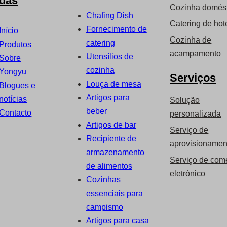
idas
Cozinha domés
Chafing Dish
Catering de hot
Fornecimento de
Início
Cozinha de
catering
Produtos
acampamento
Utensílios de
Sobre
cozinha
Yongyu
Serviços
Louça de mesa
Blogues e
Artigos para
notícias
Solução
beber
Contacto
personalizada
Artigos de bar
Serviço de
Recipiente de
aprovisionamen
armazenamento
Serviço de com
de alimentos
eletrónico
Cozinhas
essenciais para
campismo
Artigos para casa