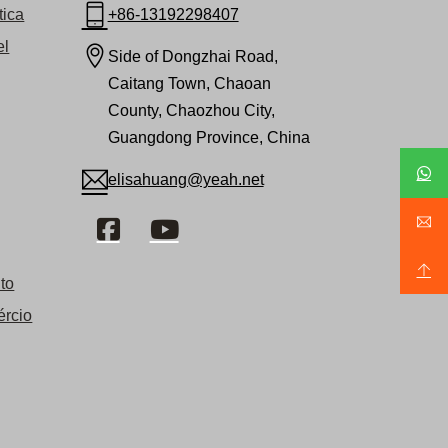
tica
+86-13192298407
el
Side of Dongzhai Road,
Caitang Town, Chaoan
County, Chaozhou City,
Guangdong Province, China
elisahuang@yeah.net
to
ércio