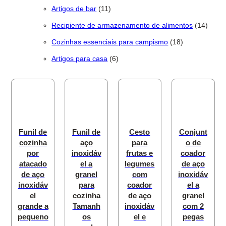
11 produtos
Artigos de bar
11
14 pro
Recipiente de armazenamento de alimentos
14
18 produtos
Cozinhas essenciais para campismo
18
6 produtos
Artigos para casa
6
Funil de
Funil de
Cesto
Conjunt
cozinha
aço
para
o de
por
inoxidáv
frutas e
coador
atacado
el a
legumes
de aço
de aço
granel
com
inoxidáv
inoxidáv
para
coador
el a
el
cozinha
de aço
granel
grande a
Tamanh
inoxidáv
com 2
pequeno
os
el e
pegas