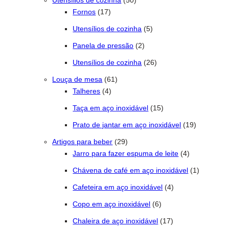
Utensílios de cozinha
50
17 produtos
Fornos
17
5 produtos
Utensílios de cozinha
5
2 produtos
Panela de pressão
2
26 produtos
Utensílios de cozinha
26
61 produtos
Louça de mesa
61
4 produtos
Talheres
4
15 produtos
Taça em aço inoxidável
15
19 produto
Prato de jantar em aço inoxidável
19
29 produtos
Artigos para beber
29
4 produtos
Jarro para fazer espuma de leite
4
1 produto
Chávena de café em aço inoxidável
1
4 produtos
Cafeteira em aço inoxidável
4
6 produtos
Copo em aço inoxidável
6
17 produtos
Chaleira de aço inoxidável
17