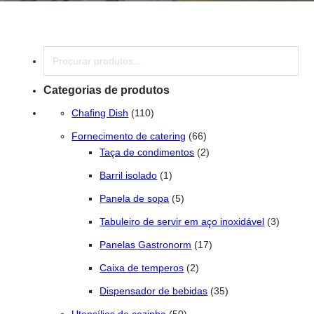
Pesquisar
Categorias de produtos
110 produtos
Chafing Dish
110
66 produtos
Fornecimento de catering
66
2 produtos
Taça de condimentos
2
1 produto
Barril isolado
1
5 produtos
Panela de sopa
5
3 produt
Tabuleiro de servir em aço inoxidável
3
17 produtos
Panelas Gastronorm
17
2 produtos
Caixa de temperos
2
35 produtos
Dispensador de bebidas
35
50 produtos