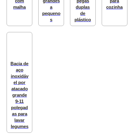
com
grandes
pegas
para
malha
a
duplas
cozinha
pequeno
de
s
plástico
Bacia de
aço
inoxidáv
el por
atacado
grande
9-11
polegad
as para
lavar
legumes