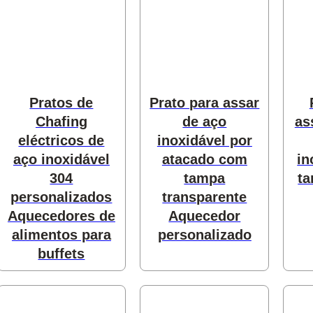
s
Pratos de
Prato para assar
Chafing
de aço
as
eléctricos de
inoxidável por
aço inoxidável
atacado com
in
304
tampa
ta
personalizados
transparente
Aquecedores de
Aquecedor
alimentos para
personalizado
 produtos
buffets