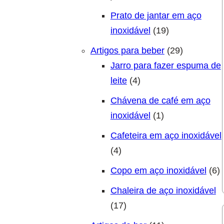
Prato de jantar em aço
19 produtos
inoxidável
19
29 produto
Artigos para beber
29
Jarro para fazer espuma de
4 produtos
leite
4
Chávena de café em aço
1 produto
inoxidável
1
Cafeteira em aço inoxidável
4 produtos
4
6
Copo em aço inoxidável
6
Chaleira de aço inoxidável
17 produtos
17