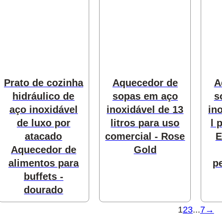
Prato de cozinha
Aquecedor de
A
hidráulico de
sopas em aço
s
aço inoxidável
inoxidável de 13
in
de luxo por
litros para uso
l 
atacado
comercial - Rose
E
Aquecedor de
Gold
alimentos para
p
buffets -
dourado
1
2
3
...
7
→