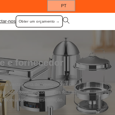
PT
ctar-nos
Obter um orçamento →
e e fornecedor
do uma vasta gama de aquecedores de
das a combustível, com várias formas,
s necessidades de restauração.