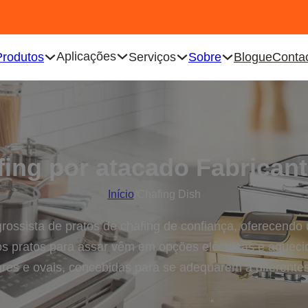
Aplicações
Produtos
Serviços
Sobre
Blogue
Conta
fing por atacado Fabricant
Início
/
Chafing Dish
rossista de pratos de chafing de confiança, oferecen
os pratos para assar vêm em opções eléctricas e aqueci
ares e ovais, concebidas para se adequarem a diferente