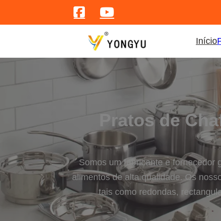
Início
Pratos de Cha
Somos um fabricante e fornecedor g
alimentos de alta qualidade. Os noss
tais como redondas, rectangul