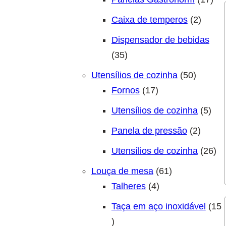
2 prod
Caixa de temperos
2
Dispensador de bebidas
35 produtos
35
50 prod
Utensílios de cozinha
50
17 produtos
Fornos
17
5 pr
Utensílios de cozinha
5
2 prod
Panela de pressão
2
26 
Utensílios de cozinha
26
61 produtos
Louça de mesa
61
4 produtos
Talheres
4
Taça em aço inoxidável
15
15 produtos