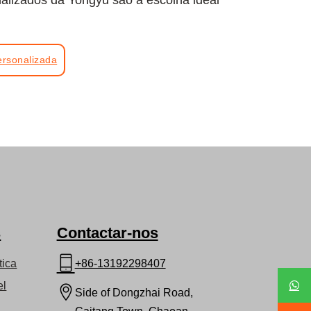
ersonalizada
s
Contactar-nos
tica
+86-13192298407
el
Side of Dongzhai Road,