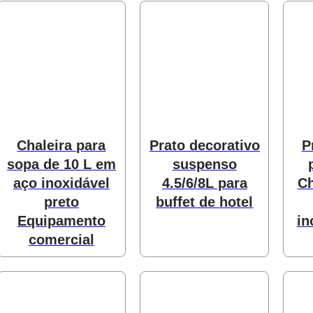
utos
utos
Chaleira para
Prato decorativo
P
odutos
sopa de 10 L em
suspenso
utos
aço inoxidável
4.5/6/8L para
Ch
preto
buffet de hotel
produtos
Equipamento
in
comercial