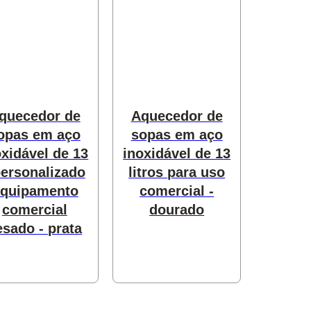
quecedor de
Aquecedor de
opas em aço
sopas em aço
oxidável de 13
inoxidável de 13
personalizado
litros para uso
quipamento
comercial -
comercial
dourado
esado - prata