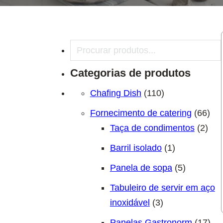
Pesquisar
Categorias de produtos
110 produtos
Chafing Dish
110
66 
Fornecimento de catering
66
2 pr
Taça de condimentos
2
1 produto
Barril isolado
1
5 produto
Panela de sopa
5
Tabuleiro de servir em aço
3 produtos
inoxidável
3
17 
Panelas Gastronorm
17