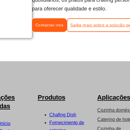
para oferecer qualidade e estilo.
Contactar-nos
Saiba mais sobre a solução p
ações
Produtos
Aplicaçõe
idas
Cozinha domés
Chafing Dish
Catering de hot
Fornecimento de
Início
Cozinha de