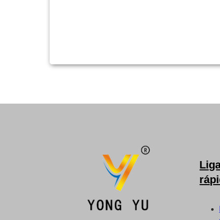
Lig
ráp