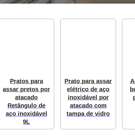
produtos
odutos
Pratos para
Prato para assar
A
assar pretos por
elétrico de aço
b
atacado
inoxidável por
s
Retângulo de
atacado com
aço inoxidável
tampa de vidro
9L
produtos