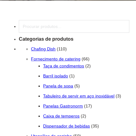
Pesquisar
Categorias de produtos
110 produtos
Chafing Dish
110
66 produtos
Fornecimento de catering
66
2 produtos
Taça de condimentos
2
1 produto
Barril isolado
1
5 produtos
Panela de sopa
5
3 produt
Tabuleiro de servir em aço inoxidável
3
17 produtos
Panelas Gastronorm
17
2 produtos
Caixa de temperos
2
35 produtos
Dispensador de bebidas
35
50 produtos