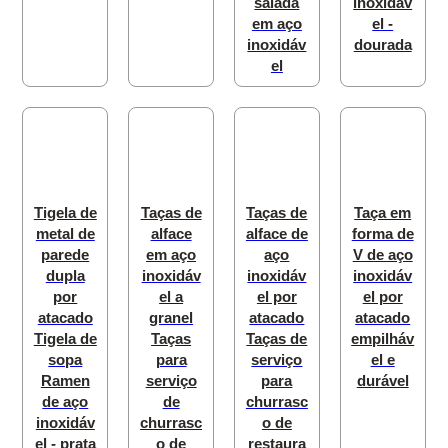
salada
inoxidáv
em aço
el -
inoxidáv
dourada
el
Tigela de
Taças de
Taças de
Taça em
metal de
alface
alface de
forma de
parede
em aço
aço
V de aço
dupla
inoxidáv
inoxidáv
inoxidáv
por
el a
el por
el por
atacado
granel
atacado
atacado
Tigela de
Taças
Taças de
empilháv
sopa
para
serviço
el e
Ramen
serviço
para
durável
de aço
de
churrasc
inoxidáv
churrasc
o de
el - prata
o de
restaura