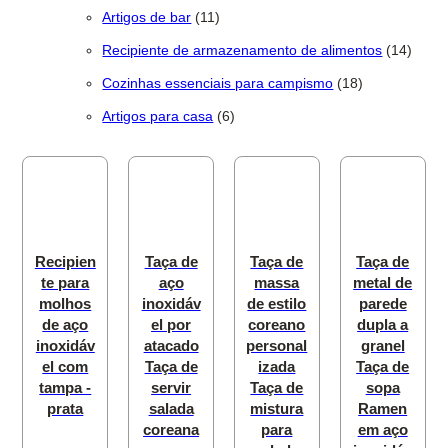
11 produtos
Artigos de bar
11
14 pro
Recipiente de armazenamento de alimentos
14
18 produtos
Cozinhas essenciais para campismo
18
6 produtos
Artigos para casa
6
Recipien
Taça de
Taça de
Taça de
te para
aço
massa
metal de
molhos
inoxidáv
de estilo
parede
de aço
el por
coreano
dupla a
inoxidáv
atacado
personal
granel
el com
Taça de
izada
Taça de
tampa -
servir
Taça de
sopa
prata
salada
mistura
Ramen
coreana
para
em aço