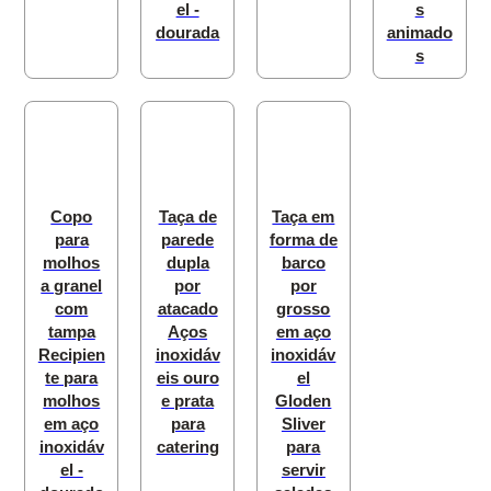
el -
s
dourada
animado
s
Copo
Taça de
Taça em
para
parede
forma de
molhos
dupla
barco
a granel
por
por
com
atacado
grosso
tampa
Aços
em aço
Recipien
inoxidáv
inoxidáv
te para
eis ouro
el
molhos
e prata
Gloden
em aço
para
Sliver
inoxidáv
catering
para
el -
servir