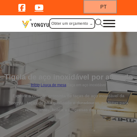
PT
Obter um orçamento →
Tigela de aço inoxidável por atacado
Início
/
Louça de mesa
/
Taça em aço inoxidável
Explore a coleção grossista de taças de aço inoxidável da
Yongyu - taças de alta qualidade e duradouras, perfeitas para
restaurantes, hotéis e empresas de catering.