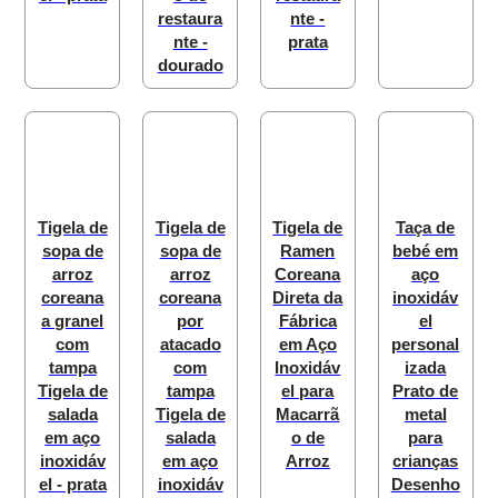
restaura
nte -
nte -
prata
dourado
Tigela de
Tigela de
Tigela de
Taça de
sopa de
sopa de
Ramen
bebé em
arroz
arroz
Coreana
aço
coreana
coreana
Direta da
inoxidáv
a granel
por
Fábrica
el
com
atacado
em Aço
personal
tampa
com
Inoxidáv
izada
Tigela de
tampa
el para
Prato de
salada
Tigela de
Macarrã
metal
em aço
salada
o de
para
inoxidáv
em aço
Arroz
crianças
el - prata
inoxidáv
Desenho