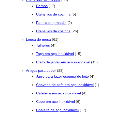
Utensílios de cozinha
50
17 produtos
Fornos
17
5 produtos
Utensílios de cozinha
5
2 produtos
Panela de pressão
2
26 produtos
Utensílios de cozinha
26
61 produtos
Louça de mesa
61
4 produtos
Talheres
4
15 produtos
Taça em aço inoxidável
15
19 produto
Prato de jantar em aço inoxidável
19
29 produtos
Artigos para beber
29
4 produtos
Jarro para fazer espuma de leite
4
1 produto
Chávena de café em aço inoxidável
1
4 produtos
Cafeteira em aço inoxidável
4
6 produtos
Copo em aço inoxidável
6
17 produtos
Chaleira de aço inoxidável
17