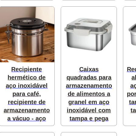
s
Recipiente
Caixas
Rec
hermético de
quadradas para
a
aço inoxidável
armazenamento
a
para café,
de alimentos a
po
recipiente de
granel em aço
ta
 produtos
armazenamento
inoxidável com
t
a vácuo - aço
tampa e pega