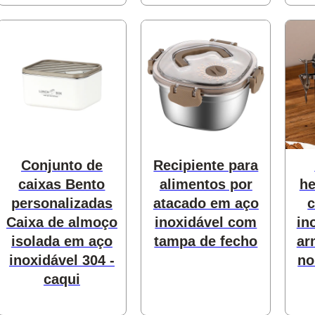
utos
utos
odutos
Conjunto de
Recipiente para
utos
caixas Bento
alimentos por
he
personalizadas
atacado em aço
c
produtos
Caixa de almoço
inoxidável com
in
isolada em aço
tampa de fecho
ar
inoxidável 304 -
no
caqui