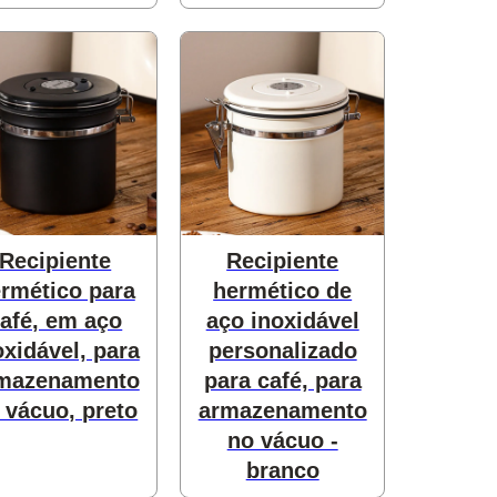
Recipiente
Recipiente
rmético para
hermético de
afé, em aço
aço inoxidável
oxidável, para
personalizado
mazenamento
para café, para
 vácuo, preto
armazenamento
no vácuo -
branco