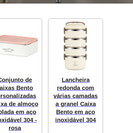
Conjunto de
Lancheira
aixas Bento
redonda com
rsonalizadas
várias camadas
ixa de almoço
a granel Caixa
olada em aço
Bento em aço
oxidável 304 -
inoxidável 304
rosa