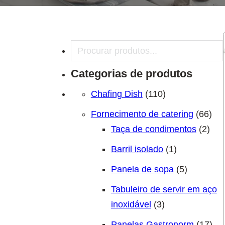
Pesquisar
Categorias de produtos
110 produtos
Chafing Dish
110
66 
Fornecimento de catering
66
2 pr
Taça de condimentos
2
1 produto
Barril isolado
1
5 produto
Panela de sopa
5
Tabuleiro de servir em aço
3 produtos
inoxidável
3
17 
Panelas Gastronorm
17