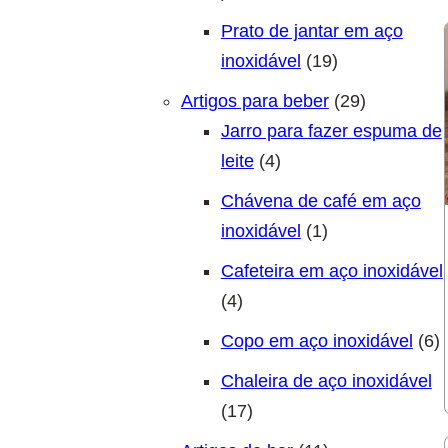
Prato de jantar em aço
19 produtos
inoxidável
19
29 produto
Artigos para beber
29
Jarro para fazer espuma de
4 produtos
leite
4
Chávena de café em aço
1 produto
inoxidável
1
Cafeteira em aço inoxidável
4 produtos
4
6
Copo em aço inoxidável
6
Chaleira de aço inoxidável
17 produtos
17