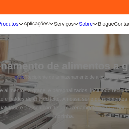
Aplicações
Produtos
Serviços
Sobre
Blogue
Conta
namento de alimentos a g
Início
/
Recipiente de armazenamento de alimentos
limentos a granel e personalizados, incluindo recipien
ite e baldes de chá de leite. A nossa série de recipiente
qualidade e é a solução de armazenamento perfeita para
cozinha.