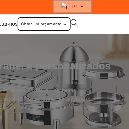
PT
ctar-nos
Obter um orçamento →
ranel e personalizados
tes de aço inoxidável, lancheiras,
s para alimentos duráveis, por atacado e
 as suas necessidades de catering ou