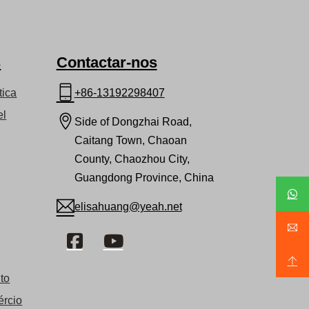
s
Contactar-nos
tica
+86-13192298407
el
Side of Dongzhai Road,
Caitang Town, Chaoan
County, Chaozhou City,
Guangdong Province, China
elisahuang@yeah.net
to
ércio