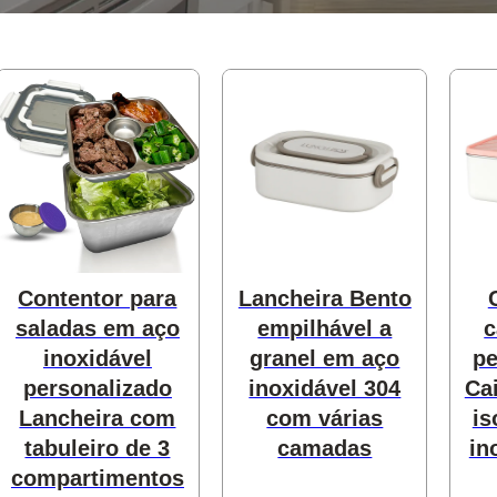
produtos
odutos
Contentor para
Lancheira Bento
saladas em aço
empilhável a
c
inoxidável
granel em aço
pe
s
personalizado
inoxidável 304
Ca
Lancheira com
com várias
is
tabuleiro de 3
camadas
in
compartimentos
produtos