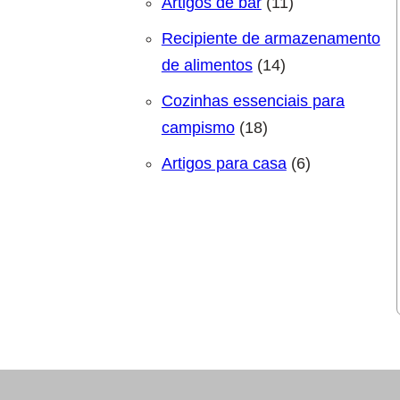
11 produtos
Artigos de bar
11
Recipiente de armazenamento
14 produtos
de alimentos
14
Cozinhas essenciais para
18 produtos
campismo
18
6 produtos
Artigos para casa
6