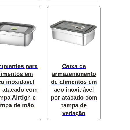
ipientes para
Caixa de
limentos em
armazenamento
ço inoxidável
de alimentos em
r atacado com
aço inoxidável
mpa Airtigh e
por atacado com
ampa de mão
tampa de
vedação