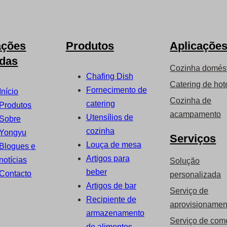
ações
Produtos
Aplicaçõe
idas
Cozinha domés
Chafing Dish
Catering de hot
Fornecimento de
Início
Cozinha de
catering
Produtos
acampamento
Utensílios de
Sobre
cozinha
Yongyu
Serviços
Louça de mesa
Blogues e
Artigos para
notícias
Solução
beber
Contacto
personalizada
Artigos de bar
Serviço de
Recipiente de
aprovisionamen
armazenamento
Serviço de com
de alimentos