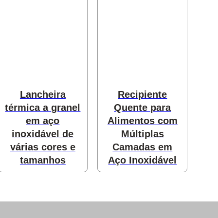
Lancheira
Recipiente
térmica a granel
Quente para
em aço
Alimentos com
inoxidável de
Múltiplas
várias cores e
Camadas em
tamanhos
Aço Inoxidável