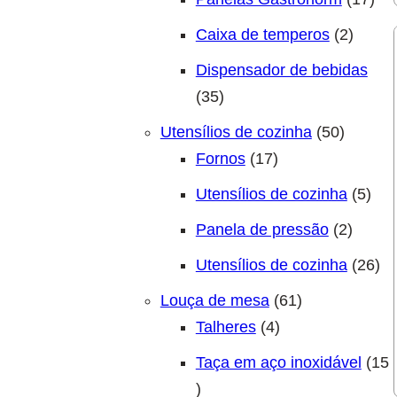
2 prod
Caixa de temperos
2
Dispensador de bebidas
35 produtos
35
50 prod
Utensílios de cozinha
50
17 produtos
Fornos
17
5 pr
Utensílios de cozinha
5
2 prod
Panela de pressão
2
26 
Utensílios de cozinha
26
61 produtos
Louça de mesa
61
4 produtos
Talheres
4
Taça em aço inoxidável
15
15 produtos