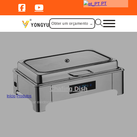
PT
Obter um orçamento →
Chafing Dish
Início
/
Produtos
/
Pratos para assar eléctricos em aço inoxidável com tampa de vidro