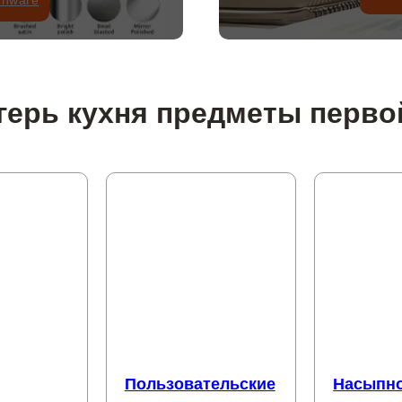
enware
герь кухня предметы перв
Пользовательские
Насыпн