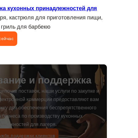
жа кухонных принадлежностей для
ря, кастрюля для приготовления пищи,
 гриль для барбекю
сейчас
ание и поддержка
епочке поставок, наши услуги по закупке и
лектронной коммерции предоставляют вам
ку для обеспечения беспрепятственного
 бизнеса по производству кухонных
адлежностей для лагеря.
ужбе поддержки клиентов