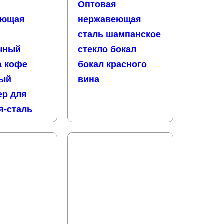
я
Оптовая
еющая
нержавеющая
сталь шампанское
чный
стекло бокал
а кофе
бокал красного
ный
вина
ер для
я-сталь