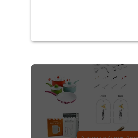
Кухонные принадле
лагеря на з
Наши индивидуальные варианты походной к
делают бренды на открытом возд
персонализированными и узнаваемыми. В
логотип, упаковку, цвет и