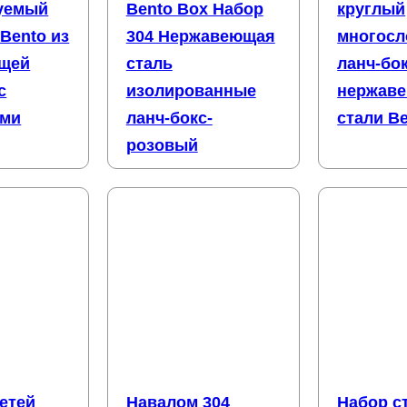
уемый
Bento Box Набор
круглый
 Bento из
304 Нержавеющая
многос
щей
сталь
ланч-бок
с
изолированные
нержав
ими
ланч-бокс-
стали B
розовый
етей
Навалом 304
Набор с