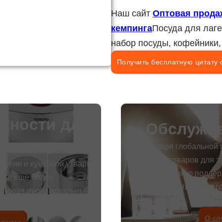
Наш сайт
Оптовая прода
кемпинга
Посуда для лаге
набор посуды, кофейники,
Получить бесплатную цитату 
жности для
Обслужив
аказ
Благодаря глобальной ц
продаже товаров для э
ухни и кухонной утвари
всестороннюю поддерж
ухе еще более
развития вашего
ключая индивидуальный
прин
 т.д.
О сл