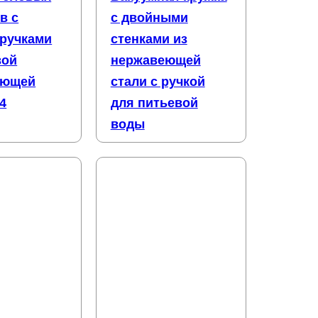
в с
с двойными
ручками
стенками из
вой
нержавеющей
еющей
стали с ручкой
4
для питьевой
воды