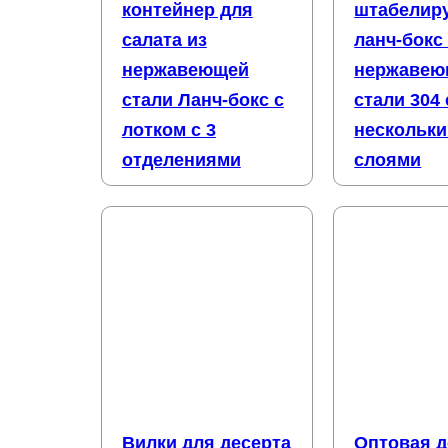
контейнер для
штабелир
салата из
ланч-бокс
нержавеющей
нержавею
стали Ланч-бокс с
стали 304 
лотком с 3
нескольк
отделениями
слоями
Вилки для десерта
Оптовая д