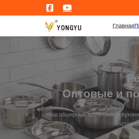
Главная
П
Р
Оптовые и по
Наш обширный ассортимент кухонн
поставля