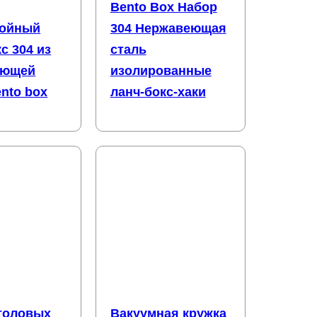
Bento Box Набор
лойный
304 Нержавеющая
с 304 из
сталь
еющей
изолированные
ento box
ланч-бокс-хаки
толовых
Вакуумная кружка