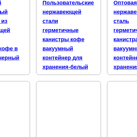
й
Пользовательские
Оптова
ный
нержавеющей
нержав
 из
стали
сталь
щей
герметичные
гермети
канистры кофе
канистр
кофе в
вакуумный
вакуум
 черный
контейнер для
контейн
хранения-белый
хранени