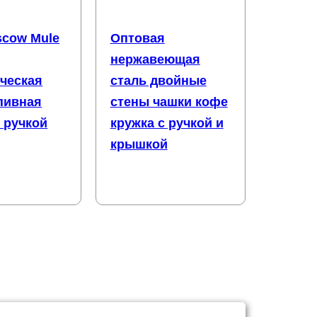
scow Mule
Оптовая
нержавеющая
ческая
сталь двойные
пивная
стены чашки кофе
с ручкой
кружка с ручкой и
крышкой