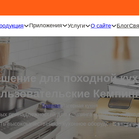
Приложения
родукция
Услуги
О сайте
Блог
Свя
ешение для походной кух
льзовательские Кемпинг
Главная
/
Лагерная кухня
ых принадлежностей для кемпинга идеально подходи
ть высококачественное кухонное оборудование для 