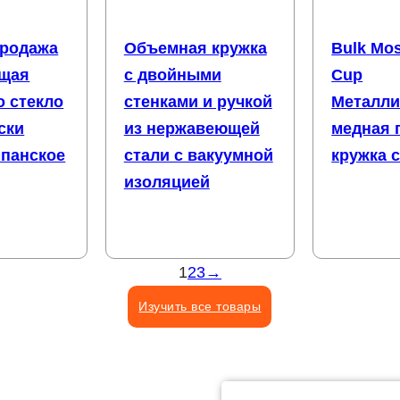
продажа
Объемная кружка
Bulk Mo
щая
с двойными
Cup
о стекло
стенками и ручкой
Металли
ски
из нержавеющей
медная 
мпанское
стали с вакуумной
кружка 
изоляцией
1
2
3
→
Изучить все товары