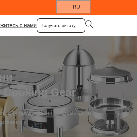
RU
житесь с нами
Получить цитату →
ни
 Cooking Gear
т для предприятий, которые хотят
кемпинга.