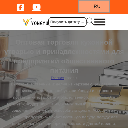
RU
Получить цитату →
Оптовая торговля кухонной
утварью и принадлежностями для
предприятий общественного
питания
Главная
/
Товары
Высококачественные изделия из нержавеющей стали от
производителя кухонной утвари Yongyu и оптового
поставщика товаров для общественного питания. Все
продукты поддерживают индивидуальный подход и оптовые
решения по конкурентоспособным ценам. Ассортимент
нашей продукции включает кухонную посуду, посуду для
приготовления пищи, принадлежности для кейтеринга,