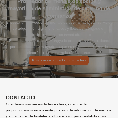
Proveedor de menaje de cocina y
mayorista de suministros de catering de
confianza
Si busca un proveedor de menaje de cocina fiable con servicios
de adquisición a granel eficaces y flexibles, póngase en
contacto con nosotros inmediatamente.
El equipo profesional de Yongyu le proporcionará soluciones
personalizadas para ayudar a que su negocio de comercio
electrónico se desarrolle rápidamente.
Póngase en contacto con nosotros
CONTACTO
Cuéntenos sus necesidades e ideas, nosotros le
proporcionamos un eficiente proceso de adquisición de menaje
y suministros de hostelería al por mayor para rentabilizar su