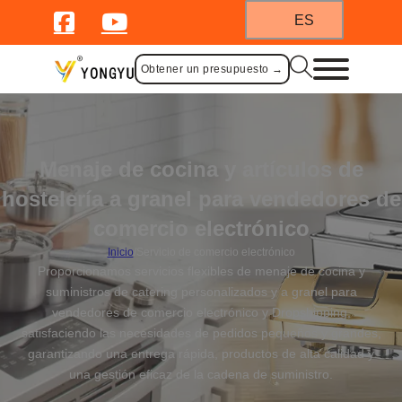
ES
Obtener un presupuesto →
Menaje de cocina y artículos de
hostelería a granel para vendedores de
comercio electrónico
Inicio
/
Servicio de comercio electrónico
Proporcionamos servicios flexibles de menaje de cocina y
suministros de catering personalizados y a granel para
vendedores de comercio electrónico y Dropshipping,
satisfaciendo las necesidades de pedidos pequeños y grandes,
garantizando una entrega rápida, productos de alta calidad y
una gestión eficaz de la cadena de suministro.