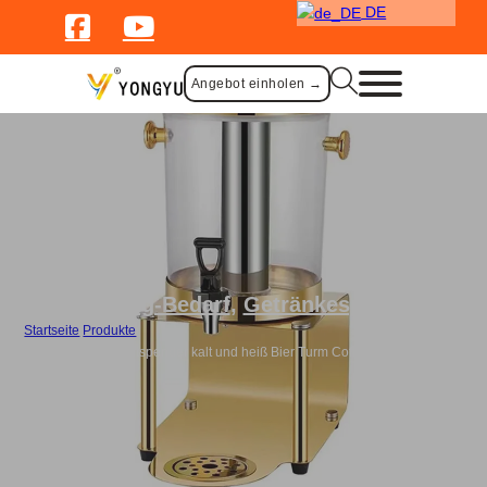
DE
Angebot einholen →
Catering-Bedarf
,
Getränkespender
Startseite
/
Produkte
/
Großhandel 8L Saftspender kalt und heiß Bier Turm CoffSe Dispenser-
Gold