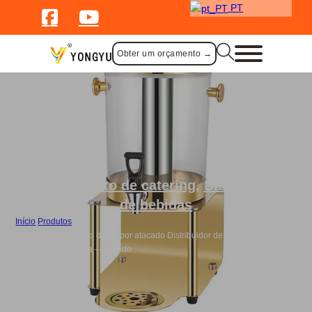
PT
Obter um orçamento →
Fornecimento de catering
,
Dispensador
de bebidas
Início
/
Produtos
/
Distribuidor de sumo de 8L por atacado Distribuidor de café de torre de
cerveja quente e fria - dourado