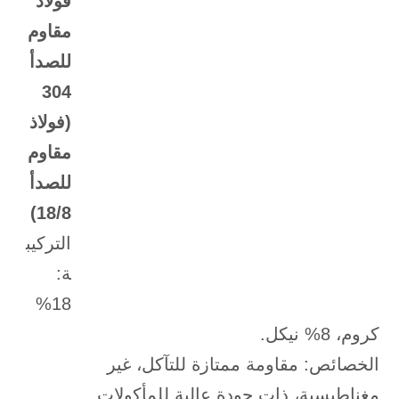
فولاذ
مقاوم
للصدأ
304
(فولاذ
مقاوم
للصدأ
18/8)
التركيب
ة:
18%
كروم، 8% نيكل.
الخصائص: مقاومة ممتازة للتآكل، غير
مغناطيسية، ذات جودة عالية للمأكولات.