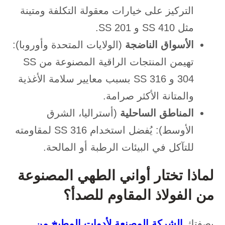
التركيز على خيارات معقولة التكلفة ومتينة
مثل SS 410 و SS 201.
الأسواق الناضجة
(الولايات المتحدة وأوروبا):
تهيمن المنتجات الراقية المصنوعة من SS
304 و SS 316 بسبب معايير سلامة الأغذية
والمتانة الأكثر صرامة.
المناطق الساحلية
(أستراليا، الشرق
الأوسط): يُفضل استخدام SS 316 لمقاومته
للتآكل في البيئات الرطبة أو المالحة.
لماذا تختار أواني الطهي المصنوعة
من الفولاذ المقاوم للصدأ؟
بصفتك
الشركة المصنعة لأدوات المطبخ من