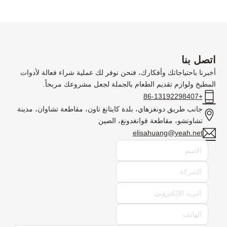
اتصل بنا
أخبرنا باحتياجاتك وأفكارك، فنحن نوفر لك عملية شراء فعالة لأدوات
المطبخ ولوازم تقديم الطعام بالجملة لجعل مشروعك مربحاً.
+86-13192298407
جانب طريق دونغزهاي، بلدة كايتانغ تاون، مقاطعة تشاوان، مدينة
تشاوتشو، مقاطعة قوانغدونغ، الصين
elisahuang@yeah.net