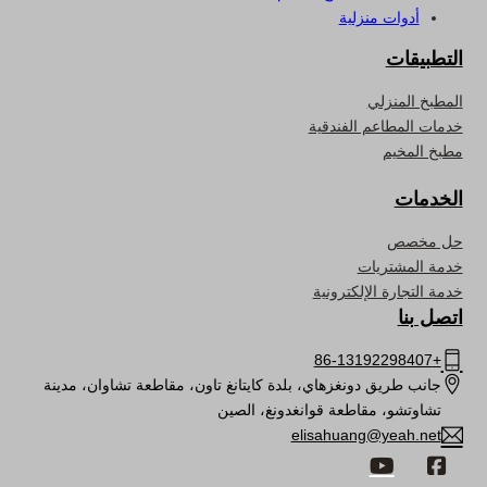
أدوات منزلية
التطبيقات
المطبخ المنزلي
خدمات المطاعم الفندقية
مطبخ المخيم
الخدمات
حل مخصص
خدمة المشتريات
خدمة التجارة الإلكترونية
اتصل بنا
+86-13192298407
جانب طريق دونغزهاي، بلدة كايتانغ تاون، مقاطعة تشاوان، مدينة
تشاوتشو، مقاطعة قوانغدونغ، الصين
elisahuang@yeah.net