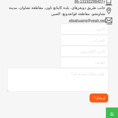
+86-13192298407
جانب طريق دونغزهاي، بلدة كايتانغ تاون، مقاطعة تشاوان، مدينة
تشاوتشو، مقاطعة قوانغدونغ، الصين
elisahuang@yeah.net
إرسال