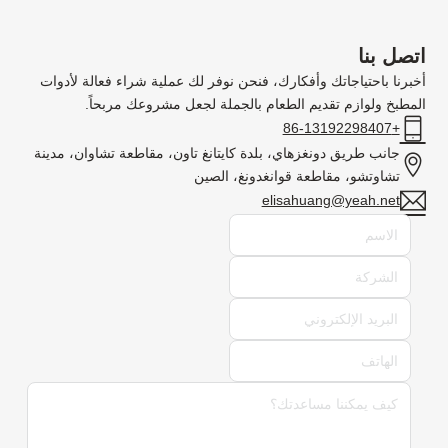
اتصل بنا
أخبرنا باحتياجاتك وأفكارك، فنحن نوفر لك عملية شراء فعالة لأدوات
المطبخ ولوازم تقديم الطعام بالجملة لجعل مشروعك مربحاً.
+86-13192298407
جانب طريق دونغزهاي، بلدة كايتانغ تاون، مقاطعة تشاوان، مدينة
تشاوتشو، مقاطعة قوانغدونغ، الصين
elisahuang@yeah.net