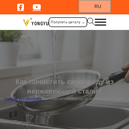
RU
Получить цитату →
Как почистить сковороду из
нержавеющей стали?
Главная
/
Без категории
/
Как почистить сковороду из нержавеющей стали?