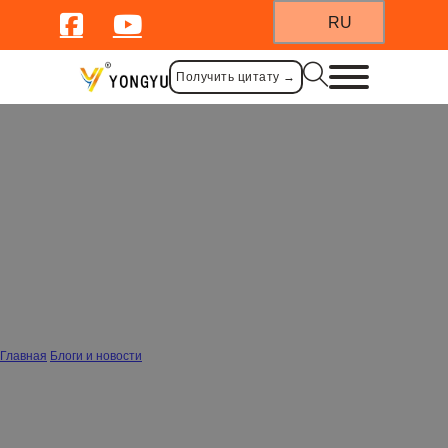
RU
Получить цитату →
Почему детские миски из
нержавеющей стали - лучший выбор
без пластика для современных
родителей
Главная
/
Блоги и новости
/
Почему детские миски из нержавеющей стали - лучший выбор без пластика
для современных родителей