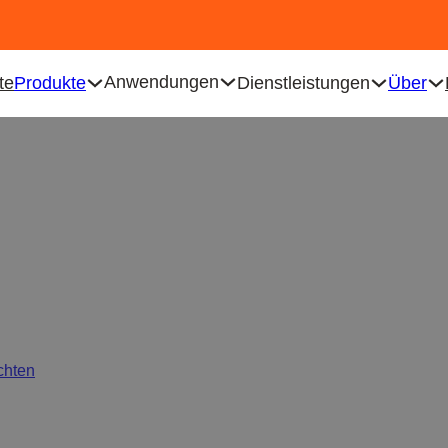
Anwendungen
te
Produkte
Dienstleistungen
Über
delstahl die beste plast
Eltern sind
chten
/
Warum Babyschalen aus Edelstahl die beste plastikfreie 