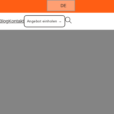
DE
Blog
Kontakt
Angebot einholen →
ikfreie Wahl für moderne
Wahl für moderne Eltern sind