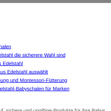
halen
stahl die sicherere Wahl sind
s Edelstahl
us Edelstahl auswählt
hnung und Montessori-Fütterung
elstahl-Babyschalen für Marken
f, sichere und ungiftige Produkte für ihre Babys