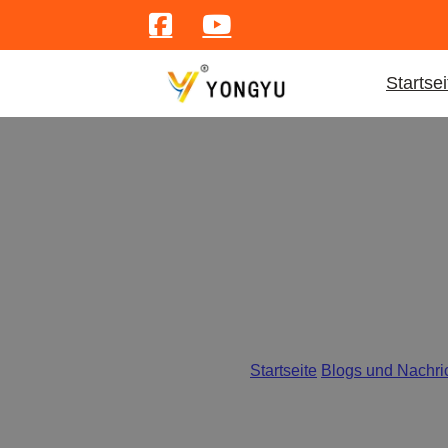
Startsei
Warum Babyschalen aus E
Startseite
/
Blogs und Nachri