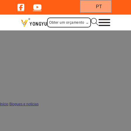
PT
Obter um orçamento →
Porque é que as taças de aço
inoxidável para bebés são a melhor
escolha sem plástico para os pais
modernos
Início
/
Blogues e notícias
/
Porque é que as taças de aço inoxidável para bebés são a melhor escolha sem
plástico para os pais modernos