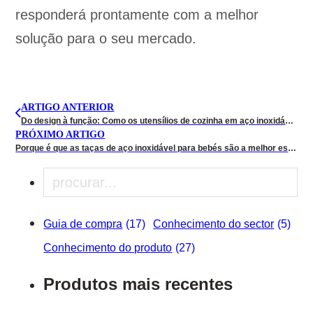
responderá prontamente com a melhor
solução para o seu mercado.
ARTIGO ANTERIOR
Do design à função: Como os utensílios de cozinha em aço inoxidável melhoram a sua experiência na cozinha
PRÓXIMO ARTIGO
Porque é que as taças de aço inoxidável para bebés são a melhor escolha sem plástico para os pais modernos
Pesquisar
Guia de compra
(17)
Conhecimento do sector
(5)
Conhecimento do produto
(27)
Produtos mais recentes