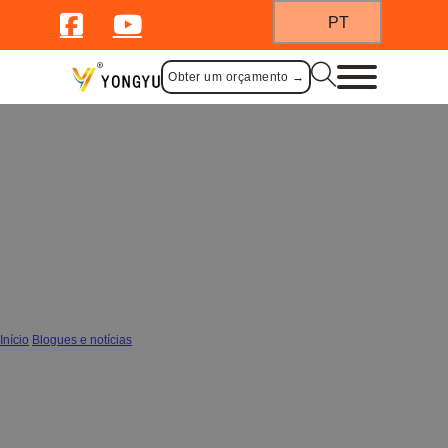
PT
Obter um orçamento →
Porque é que as frigideiras de ovos
pequenas são perfeitas para
pequenos-almoços saudáveis e fáceis
Início
/
Blogues e notícias
/
Porque é que as frigideiras de ovos pequenas são perfeitas para pequenos-
almoços saudáveis e fáceis