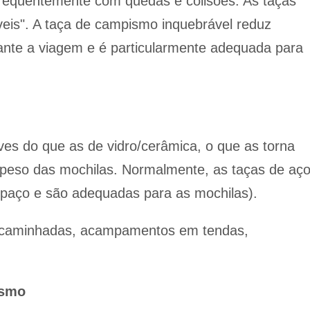
requentemente com quedas e colisões. As taças
veis". A taça de campismo inquebrável reduz
nte a viagem e é particularmente adequada para
ves do que as de vidro/cerâmica, o que as torna
o peso das mochilas. Normalmente, as taças de aç
spaço e são adequadas para as mochilas).
a caminhadas, acampamentos em tendas,
ismo