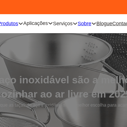
Aplicações
Produtos
Serviços
Sobre
Blogue
Conta
 aço inoxidável são a melh
cozinhar ao ar livre em 202
que as taças de aço inoxidável são a melhor escolha para acam