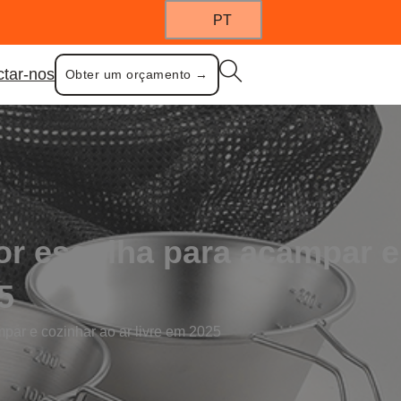
PT
ctar-nos
Obter um orçamento →
or escolha para acampar e
5
par e cozinhar ao ar livre em 2025