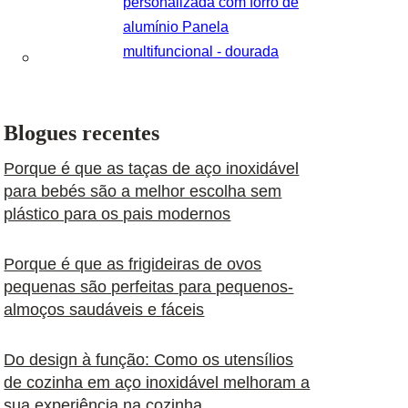
personalizada com forro de
alumínio Panela
multifuncional - dourada
Blogues recentes
Porque é que as taças de aço inoxidável
para bebés são a melhor escolha sem
plástico para os pais modernos
Porque é que as frigideiras de ovos
pequenas são perfeitas para pequenos-
almoços saudáveis e fáceis
Do design à função: Como os utensílios
de cozinha em aço inoxidável melhoram a
sua experiência na cozinha