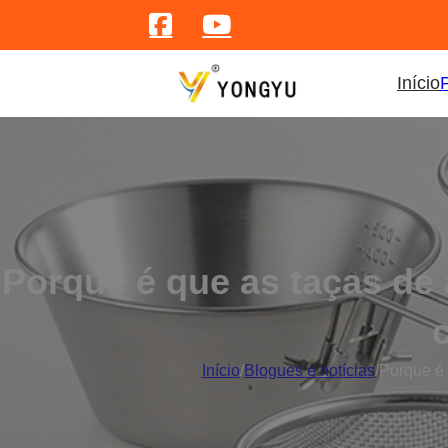
Início
Porque é que as taças de
Início
/
Blogues e notícias
/
Porque é 