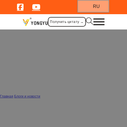
RU
Получить цитату →
Почему маленькие сковородки для
яиц идеально подходят для
здоровых и легких завтраков
Главная
/
Блоги и новости
/
Почему маленькие сковородки для яиц идеально подходят для здоровых и
легких завтраков