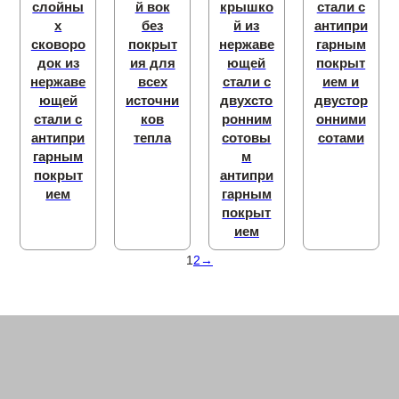
слойны
й вок
крышко
стали с
х
без
й из
антипри
сковоро
покрыт
нержаве
гарным
док из
ия для
ющей
покрыт
нержаве
всех
стали с
ием и
ющей
источни
двухсто
двустор
стали с
ков
ронним
онними
антипри
тепла
сотовы
сотами
гарным
м
покрыт
антипри
ием
гарным
покрыт
ием
1
2
→