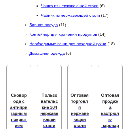
6 товаров
Чашка из нержавеющей стали
6
17 товаров
Чайник из нержавеющей стали
17
11 товаров
Барная посуда
11
14 товаров
Контейнер для хранения продуктов
14
18 това
Необходимые вещи для походной кухни
18
6 товаров
Домашняя одежда
6
Сковор
Пользо
Оптовая
Оптовая
ода с
вательс
торговл
продаж
антипри
кие 304
я
а
гарным
нержаве
нержаве
кастрюл
покрыт
ющей
ющей
ь-
ием
стали
стали
паровар