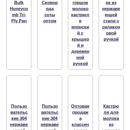
Bulk
Сковор
горшок
ок из
Honeyco
ода
молоко
нержаве
mb Tri-
соты
кастрюл
ющей
Ply Pan
оптом
я
стали с
японски
силикон
й с
овой
крышко
ручкой
й и
деревян
ной
ручкой
Пользо
Пользо
Оптовая
Кастрю
вательс
вательс
продаж
ля для
кие 304
кие 304
а
молока
нержаве
нержаве
классич
из