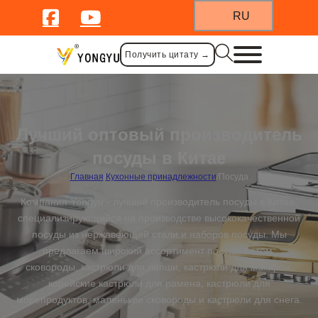
RU
Получить цитату →
Лучший оптовый производитель
посуды в Китае
Главная
/
Кухонные принадлежности
/
Посуда
Компания Yongyu - лучший производитель посуды в Китае,
специализирующийся на производстве высококачественной
посуды из нержавеющей стали и наборов посуды. Мы
предлагаем широкий ассортимент посуды оптом:
сковороды, кастрюли для лапши, кастрюли для макарон,
корейские кастрюли для рамена, кастрюли для
морепродуктов, маленькие сковороды и кастрюли для снега.