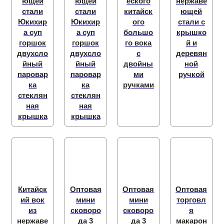
ющей
ющей
еского
нержаве
стали
стали
китайск
ющей
Юкихир
Юкихир
ого
стали с
а суп
а суп
большо
крышко
горшок
горшок
го вока
й и
двухсло
двухсло
с
деревян
йный
йный
двойны
ной
паровар
паровар
ми
ручкой
ка
ка
ручками
стеклян
стеклян
ная
ная
крышка
крышка
Китайск
Оптовая
Оптовая
Оптовая
ий вок
мини
мини
торговл
из
сковоро
сковоро
я
нержаве
да 3
да 3
макарон