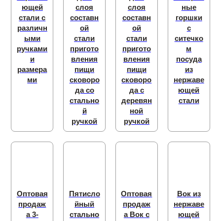
ющей
слоя
слоя
ные
стали с
составн
составн
горшки
различн
ой
ой
с
ыми
стали
стали
ситечко
ручками
пригото
пригото
м
и
вления
вления
посуда
размера
пищи
пищи
из
ми
сковоро
сковоро
нержаве
да со
да с
ющей
стально
деревян
стали
й
ной
ручкой
ручкой
Оптовая
Пятисло
Оптовая
Вок из
продаж
йный
продаж
нержаве
а 3-
стально
а Вок с
ющей