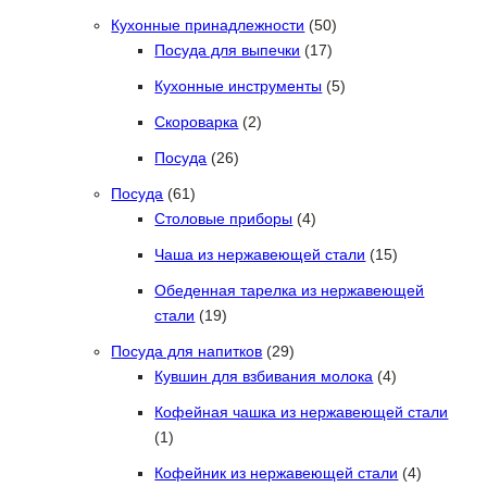
50 товаров
Кухонные принадлежности
50
17 товаров
Посуда для выпечки
17
5 товаров
Кухонные инструменты
5
2 товара
Скороварка
2
26 товаров
Посуда
26
61 товар
Посуда
61
4 товара
Столовые приборы
4
15 товаров
Чаша из нержавеющей стали
15
Обеденная тарелка из нержавеющей
19 товаров
стали
19
29 товаров
Посуда для напитков
29
4 товара
Кувшин для взбивания молока
4
Кофейная чашка из нержавеющей стали
1 товар
1
4 товара
Кофейник из нержавеющей стали
4