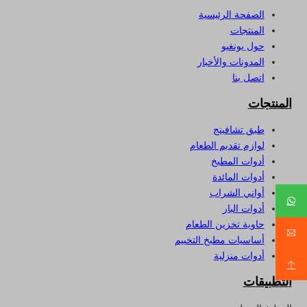
الصفحة الرئيسية
المنتجات
حول يونغيو
المدونات والأخبار
اتصل بنا
المنتجات
طبق تشافينج
لوازم تقديم الطعام
أدوات المطبخ
أدوات المائدة
أواني الشراب
أدوات البار
حاوية تخزين الطعام
أساسيات مطبخ التخييم
أدوات منزلية
التطبيقات