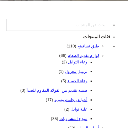
بحث
فئات المنتجات
110 منتجات 110
طبق تشافينج
110
66 منتج
لوازم تقديم الطعام
66
2 منتجات 2
وعاء التوابل
2
(1) منتج واحد واحد
برميل معزول
1
5 منتجات
وعاء الحساء
5
3 منتجات
صينية تقديم من الفولاذ المقاوم للصدأ
3
17 منتج
أحواض جاسترونورم
17
2 منتجات 2
علبة توابل
2
35 منتج
موزع المشروبات
35
50 منتج