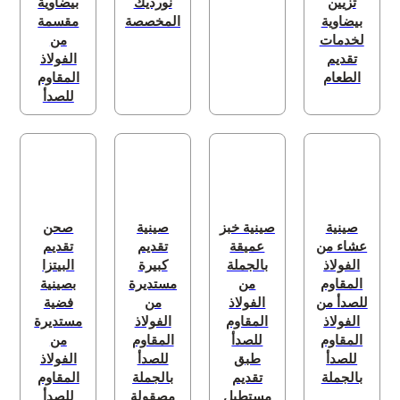
تزيين
نورديك
بيضاوية
بيضاوية
المخصصة
مقسمة
لخدمات
من
تقديم
الفولاذ
الطعام
المقاوم
للصدأ
صينية
صينية خبز
صينية
صحن
عشاء من
عميقة
تقديم
تقديم
الفولاذ
بالجملة
كبيرة
البيتزا
المقاوم
من
مستديرة
بصينية
للصدأ من
الفولاذ
من
فضية
الفولاذ
المقاوم
الفولاذ
مستديرة
المقاوم
للصدأ
المقاوم
من
للصدأ
طبق
للصدأ
الفولاذ
بالجملة
تقديم
بالجملة
المقاوم
مستطيل
مصقولة
للصدأ