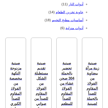
11 منتج
أدوات البار
11
14 منتج
حاوية تخزين الطعام
14
18 منتج
أساسيات مطبخ التخييم
18
6 منتجات
أدوات منزلية
6
صينية
صينية
صينية
صينية
زينة مرآة
تحضير
تقديم
مزدوجة
بيضاوية
بالجملة
مستطيلة
النكهة
من
304 صحن
الشكل
مخصصة
الفولاذ
عشاء من
من
من
المقاوم
الفولاذ
الفولاذ
الفولاذ
للصدأ
المقاوم
المقاوم
المقاوم
بالجملة
للصدأ
للصدأ من
للصدأ
لصينية
للمطعم
صواني
الكوري