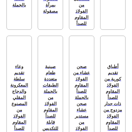
من
بمرآة
بالجملة
الفولاذ
مصقولة
المقاوم
للصدأ
أطباق
صحن
صينية
وعاء
تقديم
عشاء من
طعام
تقديم
كورية من
الفولاذ
متعددة
سلطة
الفولاذ
المقاوم
الطبقات
المعكرونة
المقاوم
للصدأ
بالجملة
والدجاج
للصدأ
بالجملة
من
المقلي
ذات جدار
صحن
الفولاذ
المصنوع
مزدوج من
عشاء
المقاوم
من
الفولاذ
مستدير
للصدأ
الفولاذ
المقاوم
من
قابلة
المقاوم
للصدأ
الفولاذ
للتكديس
للصدأ