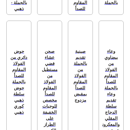
بالجملة
المقاوم
بالجملة -
للصدأ
ذهبي
وعاء
صينية
صحن
حوض
بيضاوي
تقديم
عشاء
دائري من
من
بالجملة
فضي
الفولاذ
الفولاذ
من
مستطيل
المقاوم
المقاوم
الفولاذ
من
للصدأ
للصدأ
المقاوم
الفولاذ
بالجملة
بالجملة
للصدأ
المقاوم
حوض
وعاء
بمقبض
للصدأ
سلطة
تقديم
مزدوج
مخصص
ذهبي
سلطة
للوجبات
كوري
الدجاج
الخفيفة
ذهبي
المقلي
على
والمعكرون
الطراز