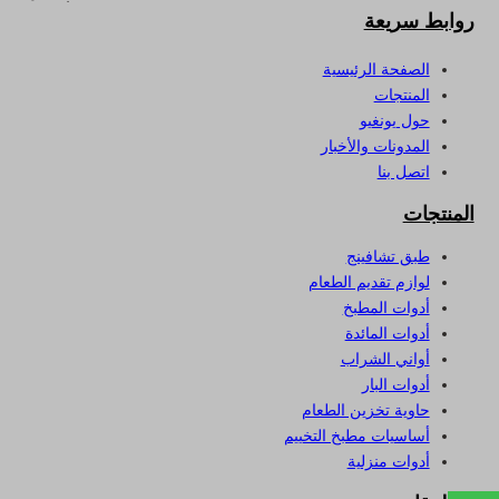
روابط سريعة
الصفحة الرئيسية
المنتجات
حول يونغيو
المدونات والأخبار
اتصل بنا
المنتجات
طبق تشافينج
لوازم تقديم الطعام
أدوات المطبخ
أدوات المائدة
أواني الشراب
أدوات البار
حاوية تخزين الطعام
أساسيات مطبخ التخييم
أدوات منزلية