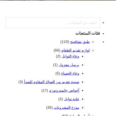
بحث
فئات المنتجات
110 منتجات 110
طبق تشافينج
110
66 منتج
لوازم تقديم الطعام
66
2 منتجات 2
وعاء التوابل
2
(1) منتج واحد واحد
برميل معزول
1
5 منتجات
وعاء الحساء
5
3 منتجات
صينية تقديم من الفولاذ المقاوم للصدأ
3
17 منتج
أحواض جاسترونورم
17
2 منتجات 2
علبة توابل
2
35 منتج
موزع المشروبات
35
50 منتج