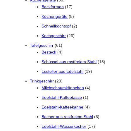
Küchengeräte
50
17 Produkte
Backformen
17
5 Produkte
Küchengeräte
5
2 Produkte
Schnellkochtopf
2
26 Produkte
Kochgeschirr
26
61 Produkte
Tafelgeschirr
61
4 Produkte
Besteck
4
15 Produkte
Schüssel aus rostfreiem Stahl
15
19 Produkte
Essteller aus Edelstahl
19
29 Produkte
Trinkgeschirr
29
4 Produkte
Milchschaumkännchen
4
1 Produkt
Edelstahl-Kaffeetasse
1
4 Produkte
Edelstahl-Kaffeekanne
4
6 Produkte
Becher aus rostfreiem Stahl
6
17 Produkte
Edelstahl-Wasserkocher
17