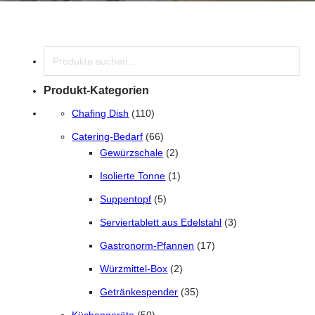
Suche
Produkt-Kategorien
110 Produkte
Chafing Dish
110
66 Produkte
Catering-Bedarf
66
2 Produkte
Gewürzschale
2
1 Produkt
Isolierte Tonne
1
5 Produkte
Suppentopf
5
3 Produkte
Serviertablett aus Edelstahl
3
17 Produkte
Gastronorm-Pfannen
17
2 Produkte
Würzmittel-Box
2
35 Produkte
Getränkespender
35
50 Produkte