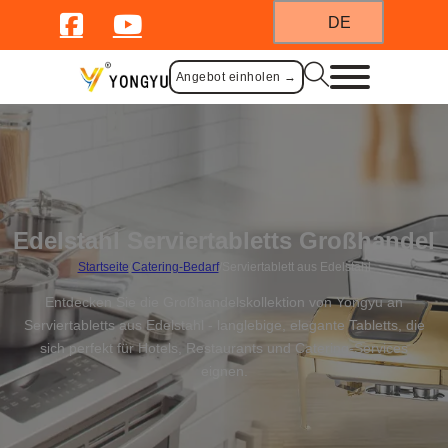
DE
Angebot einholen →
Edelstahl Serviertabletts Großhandel
Startseite
/
Catering-Bedarf
/
Serviertablett aus Edelstahl
Entdecken Sie die Großhandelskollektion von Yongyu an
Serviertabletts aus Edelstahl - langlebige, elegante Tabletts, die
sich perfekt für Hotels, Restaurants und Catering-Services
eignen.