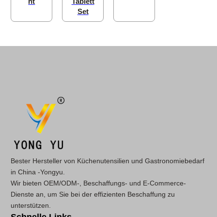
ht
Tablett
Set
Bester Hersteller von Küchenutensilien und Gastronomiebedarf
in China -Yongyu.
Wir bieten OEM/ODM-, Beschaffungs- und E-Commerce-
Dienste an, um Sie bei der effizienten Beschaffung zu
unterstützen.
Schnelle Links