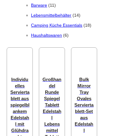
11 Produkte
Barware
11
14 Produkte
Lebensmittelbehälter
14
18 Produkte
Camping Küche Essentials
18
6 Produkte
Haushaltswaren
6
Individu
Großhan
Bulk
elles
del
Mirror
Servierta
Runde
Tray
blett aus
Spiegel
Ovales
spiegelbl
Tablett
Servierta
ankem
Edelstah
blett-Set
Edelstah
l
aus
l mit
Lebens
Edelstah
Glühdra
mittel
l