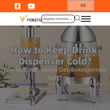
DE
Angebot einholen →
Wie hält man einen Getränkespender
kalt?
Startseite
/
Blogs und Nachrichten
/
Wie hält man einen Getränkespender kalt?