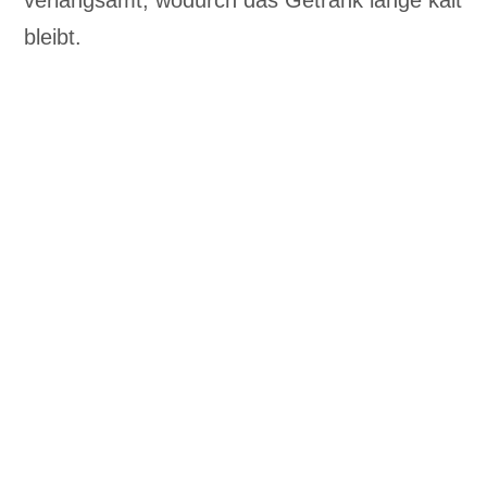
verlangsamt, wodurch das Getränk lange kalt
bleibt.