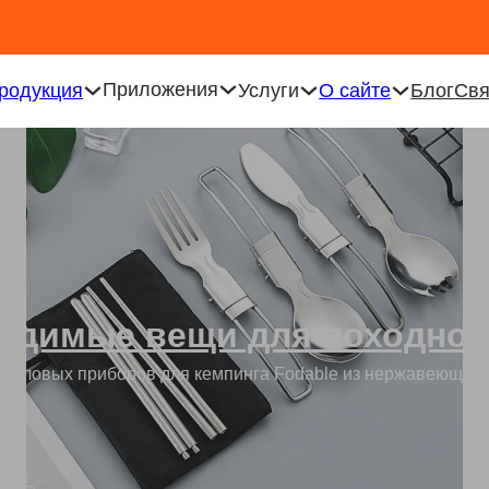
Приложения
родукция
Услуги
О сайте
Блог
Свя
одимые вещи для походной
столовых приборов для кемпинга Fodable из нержавеющей 