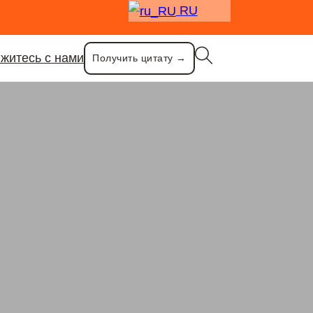
RU
житесь с нами
Получить цитату →
 кухни
стали нож вилка и ложка