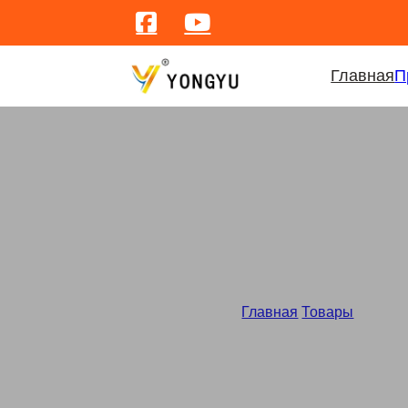
Главная
П
Необх
Главная
/
Товары
/
Набор 