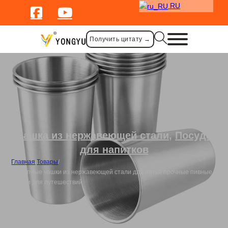
RU
Получить цитату →
Чашка из нержавеющей стали
,
Посуда
для напитков
Главная
/
Товары
/
Насыпные чашки из нержавеющей стали для питья прочные пивные
кружки для путешествий